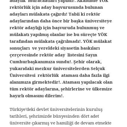
adaylık müracaatları yapıldı!. Akabinde YÖK
rektörlük için aday başvurusunda bulunan
adayları mülakata çağırdı! Tabii ki rektör
adaylarından daha önce bir başka üniversiteye
rektör adaylığı için başvuruda bulunmuş ve
mülakatı yapılmış olanlar ise bu süreçte YÖK
tarafından mülakata çağrılmadı!. YÖK mülakat
sonuçları ve yereldeki siyasetin baskıları
çerçevesinde rektör aday listesini Sayın
Cumhurbaşkanımıza sundu!. Şehir olarak,
yukarıdaki mezkur üniversitelerden Selçuk
Üniversitesi rektörlük ataması daha fazla ilgi
alanımıza girmektedir!. Ataması yapılacak olan
tüm rektör adaylarına, şehirlerine ve ülkemize
hayırlı olmasını dilerim!.
Türkiye’deki devlet üniversitelerinin kuruluş
tarihleri, şehrimizde bünyesinden dört adet
üniversite çıkarmış ve hamiliği de devam etmekte