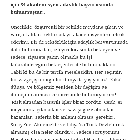
için 34 akademisyen adaylık başvurusunda
bulunmuştur!.
Öncelikle özgüvenli bir şekilde meydana çıkan ve
yarışa katılan rektör adayı akademisyenleri tebrik
ederim!. Bir de rektörlük için adaylık başvurusunda
dahi bulunmadan, izleyici locasında bekleyen ve
sadece siyasete yakın olmakla bu işi
kotarabileceğini bekleşenler de bulunmaktadır!.
Tabii ki bu da bir tercih meselesidir!. Her seçimin
bir vazgeçiş olduğu bir dünyada yaşıyoruz!. Fakat
dünya ve bölgemiz yeniden bir değişim ve
dönüşüm arenası ve öncesinde bulunuyorken!.
Risk almadan başarılı işler biraz zordur! Cenk, er
meydanına çıkmadan ve savaşı göze almadan
kazanılan zaferin bir anlamı olmasa gerekir!.
Suriye’de, Akdeniz’de ve Libya’da Türk Devleti risk
almamış olsa neler olurdu?!. Sadece soruyorum!.
Hayat riskler üzerine kuruludur! Hayatta, aldığınız