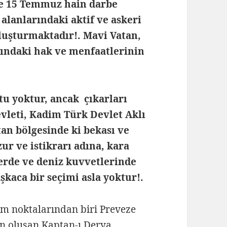
 de 15 Temmuz hain darbe
alanlarındaki aktif ve askeri
oluşturmaktadır!. Mavi Vatan,
arındaki hak ve menfaatlerinin
tu yoktur, ancak çıkarları
evleti, Kadim Türk Devlet Aklı
an bölgesinde ki bekası ve
ur ve istikrarı adına, kara
erde ve deniz kuvvetlerinde
kaca bir seçimi asla yoktur!.
üm noktalarından biri Preveze
en oluşan Kaptan-ı Derya