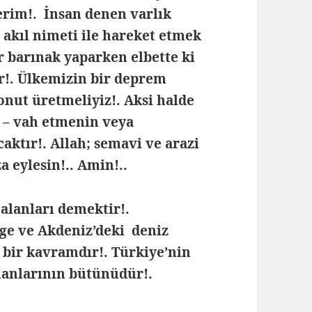
lerim!. İnsan denen varlık
 akıl nimeti ile hareket etmek
r barınak yaparken elbette ki
r!. Ülkemizin bir deprem
onut üretmeliyiz!.
Aksi halde
h – vah etmenin veya
aktır!. Allah; semavi ve arazi
a eylesin!.. Amin!..
 alanları demektir!.
ge ve Akdeniz’deki deniz
n bir kavramdır!. Türkiye’nin
lanlarının bütünüdür!.