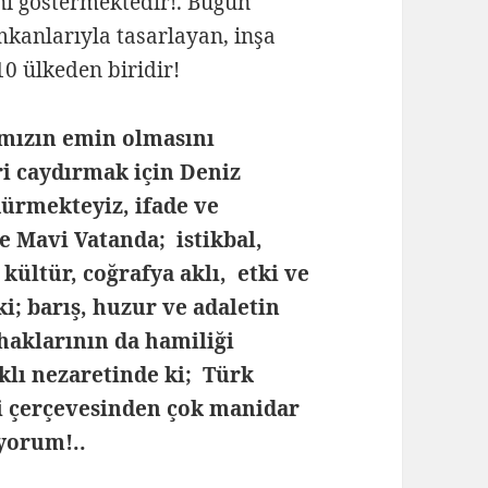
ni göstermektedir!. Bugün
mkanlarıyla tasarlayan, inşa
10 ülkeden biridir!
ımızın emin olmasını
i caydırmak için Deniz
ürmekteyiz, ifade ve
e Mavi Vatanda; istikbal,
, kültür, coğrafya aklı, etki ve
ki; barış, huzur ve adaletin
haklarının da hamiliği
klı nezaretinde ki; Türk
ği çerçevesinden çok manidar
yorum!..