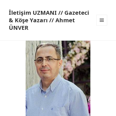
İletişim UZMANI // Gazeteci
& Köşe Yazarı // Ahmet
ÜNVER
MENÜ
VE
BILEŞENLER