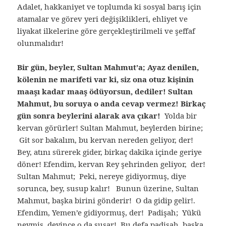
Adalet, hakkaniyet ve toplumda ki sosyal barış için
atamalar ve görev yeri değişiklikleri, ehliyet ve
liyakat ilkelerine göre gerçekleştirilmeli ve şeffaf
olunmalıdır!
Bir gün, beyler, Sultan Mahmut’a; Ayaz denilen,
kölenin ne marifeti var ki, siz ona otuz kişinin
maaşı kadar maaş ödüyorsun, dediler! Sultan
Mahmut, bu soruya o anda cevap vermez! Birkaç
gün sonra beylerini alarak ava çıkar!
Yolda bir
kervan görürler! Sultan Mahmut, beylerden birine;
Git sor bakalım, bu kervan nereden geliyor, der!
Bey, atını sürerek gider, birkaç dakika içinde geriye
döner! Efendim, kervan Rey şehrinden geliyor, der!
Sultan Mahmut; Peki, nereye gidiyormuş, diye
sorunca, bey, susup kalır! Bunun üzerine, Sultan
Mahmut, başka birini gönderir! O da gidip gelir!.
Efendim, Yemen’e gidiyormuş, der! Padişah; Yükü
neymiş, deyince o da susar! Bu defa padişah, başka