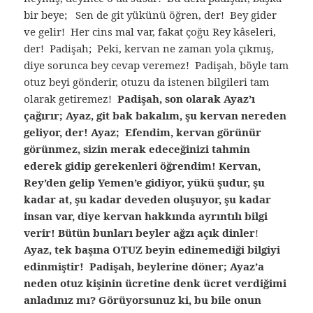
bir beye; Sen de git yükünü öğren, der! Bey gider
ve gelir! Her cins mal var, fakat çoğu Rey kâseleri,
der! Padişah; Peki, kervan ne zaman yola çıkmış,
diye sorunca bey cevap veremez! Padişah, böyle tam
otuz beyi gönderir, otuzu da istenen bilgileri tam
olarak getiremez!
Padişah, son olarak Ayaz’ı
çağırır; Ayaz, git bak bakalım, şu kervan nereden
geliyor, der! Ayaz; Efendim, kervan görünür
görünmez, sizin merak edeceğinizi tahmin
ederek gidip gerekenleri öğrendim! Kervan,
Rey’den gelip Yemen’e gidiyor, yükü şudur, şu
kadar at, şu kadar deveden oluşuyor, şu kadar
insan var, diye kervan hakkında ayrıntılı bilgi
verir! Bütün bunları beyler ağzı açık dinler
!
Ayaz, tek başına OTUZ beyin edinemediği bilgiyi
edinmiştir! Padişah, beylerine döner; Ayaz’a
neden otuz kişinin ücretine denk ücret verdiğimi
anladınız mı? Görüyorsunuz ki, bu bile onun