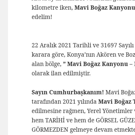
kilometre iken,
Mavi Boğaz Kanyon
edelim!
22 Aralık 2021 Tarihli ve 31697 Sayı
karara göre, Konya’nın Akören ve Bozkı
alan bölge,
” Mavi Boğaz Kanyonu – M
olarak ilan edilmiştir.
Sayın Cumhurbaşkanım!
Mavi Boğaz
tarafından 2021 yılında
Mavi Boğaz T
edilmesine rağmen, Yerel Yönetimler v
hem TARİHİ ve hem de GÖRSEL GÜZE
GÖRMEZDEN gelmeye devam etmekte