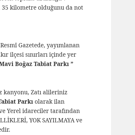
u
35 kilometre olduğunu da not
lı Resmî Gazetede, yayımlanan
r ilçesi sınırları içinde yer
avi Boğaz Tabiat Parkı ”
 kanyonu, Zatı alileriniz
abiat Parkı
olarak ilan
e Yerel idareciler tarafından
LLİKLERİ, YOK SAYILMAYA ve
dir.