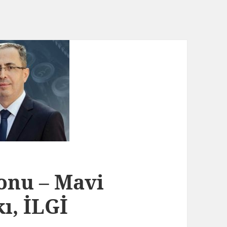
onu – Mavi
ı, İLGİ