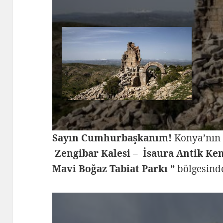
Sayın Cumhurbaşkanım!
Konya’nın 
Zengibar Kalesi
–
İsaura Antik Ken
Mavi Boğaz Tabiat Parkı ”
bölgesind