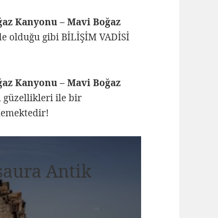
ğaz Kanyonu – Mavi Boğaz
e olduğu gibi BİLİŞİM VADİSİ
ğaz Kanyonu – Mavi Boğaz
güzellikleri ile bir
lemektedir!
İsaura Antik