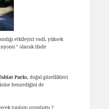
dığı etkileyici vadi, yüksek
anyonu ” olarak ifade
abiat Parkı,
doğal güzellikleri
isine benzediğini de
ilecek toplum uzunluğu 7