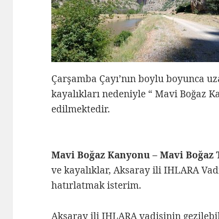
Çarşamba Çayı’nın boylu boyunca uzan
kayalıkları nedeniyle “ Mavi Boğaz K
edilmektedir.
Mavi Boğaz Kanyonu – Mavi Boğaz T
ve kayalıklar, Aksaray ili IHLARA Vad
hatırlatmak isterim.
Aksaray ili IHLARA vadisinin gezileb