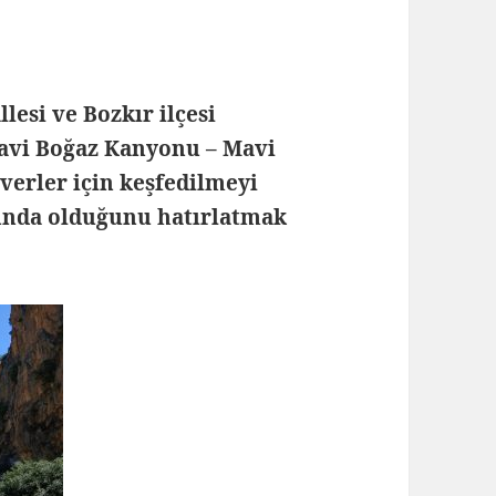
lesi ve Bozkır ilçesi
Mavi Boğaz Kanyonu – Mavi
everler için keşfedilmeyi
unda olduğunu hatırlatmak