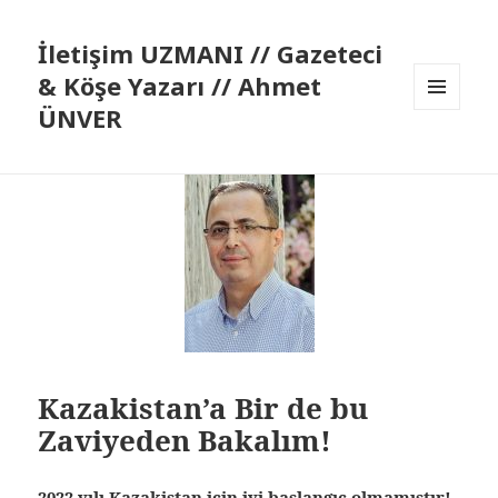
İletişim UZMANI // Gazeteci
& Köşe Yazarı // Ahmet
ÜNVER
MENÜ
VE
BILEŞENLER
Kazakistan’a Bir de bu
Zaviyeden Bakalım!
2022 yılı Kazakistan için iyi başlangıç olmamıştır!