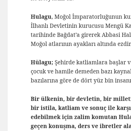
Hulagu
, Moğol İmparatorluğunun ku
İlhanlı Devletinin kurucusu Mengü Ka
tarihinde Bağdat’a girerek Abbasi Hal
Moğol atlarının ayakları altında ezdi
Hülagu;
Şehirde katliamlara başlar ve
çocuk ve hamile demeden bazı kaynakl
bazılarına göre de dört yüz bin insanı
Bir ülkenin, bir devletin, bir mill
bir istila, katliam ve sonuç ile karş
edebilmek için zalim komutan Hula
geçen konuşma, ders ve ibretler al