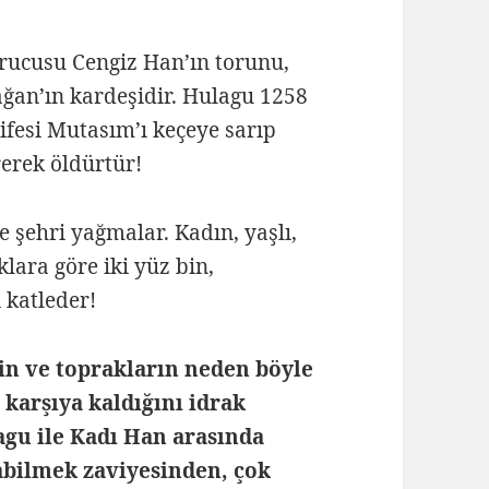
rucusu Cengiz Han’ın torunu,
ğan’ın kardeşidir. Hulagu 1258
ifesi Mutasım’ı keçeye sarıp
rerek öldürtür!
 şehri yağmalar. Kadın, yaşlı,
ara göre iki yüz bin,
 katleder!
etin ve toprakların neden böyle
ı karşıya kaldığını idrak
gu ile Kadı Han arasında
abilmek zaviyesinden, çok