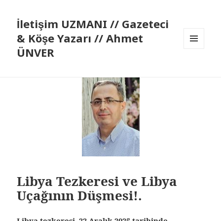
İletişim UZMANI // Gazeteci
& Köşe Yazarı // Ahmet
ÜNVER
MENÜ
VE
BILEŞENLER
Libya Tezkeresi ve Libya
Uçağının Düşmesi!.
Libya tezkeresi, 22 Aralık 2025 tarihinde