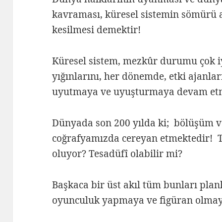
kavraması, küresel sistemin sömürü 
kesilmesi demektir!
Küresel sistem, mezkûr durumu çok i
yığınlarını, her dönemde, etki ajanları
uyutmaya ve uyuşturmaya devam etm
Dünyada son 200 yılda ki; bölüşüm v
coğrafyamızda cereyan etmektedir! T
oluyor? Tesadüfî olabilir mi?
Başkaca bir üst akıl tüm bunları plan
oyunculuk yapmaya ve figüran olma