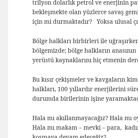
trilyon dolarlık petrol ve enerjinin p
bekleşmekte olan yüzlerce savaş gemi
için mi durmaktadır? Yoksa ulusal çı
Bölge halkları birbirleri ile uğraşırk
bölgemizde; bölge halkların anasının a
yerüstü kaynaklarını hiç etmenin de
Bu kısır çekişmeler ve kavgaların kim
halkları, 100 yıllardır enerjilerini sü
durumda birilerinin işine yaramaktad
Hala mı akıllanmayacağız? Hala mı 
Hala mı makam – mevki – para, kadın
koşmaya devam edeceğiz?