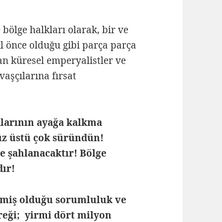
 bölge halkları olarak, bir ve
l önce olduğu gibi parça parça
n küresel emperyalistler ve
vaşçılarına fırsat
lklarının ayağa kalkma
üz üstü çok süründün!
e şahlanacaktır! Bölge
dır!
emiş olduğu sorumluluk ve
ereği; yirmi dört milyon