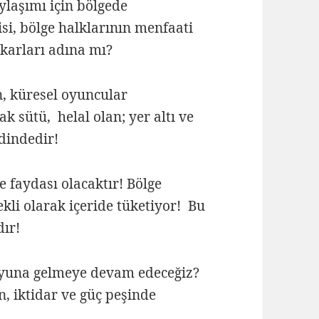
aylaşımı için bölgede
si, bölge halklarının menfaati
karları adına mı?
en, küresel oyuncular
k sütü, helal olan; yer altı ve
rdindedir!
e faydası olacaktır! Bölge
rekli olarak içeride tüketiyor! Bu
ır!
oyuna gelmeye devam edeceğiz?
, iktidar ve güç peşinde