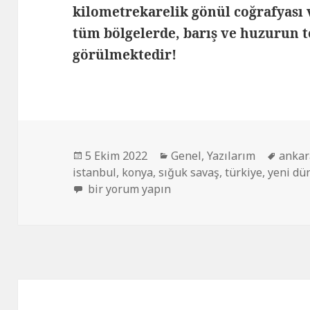
kilometrekarelik gönül coğrafyası
tüm bölgelerde, barış ve huzurun t
görülmektedir!
5 Ekim 2022
Genel
,
Yazılarım
ankar
istanbul
,
konya
,
sığuk savaş
,
türkiye
,
yeni dü
bir yorum yapın