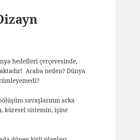
Dizayn
nya hedefleri çerçevesinde,
lmaktadır! Acaba neden? Dünya
özümleyemedi?
bölüşüm savaşlarının arka
 küresel sistemin, işine
da dönen kirli planları