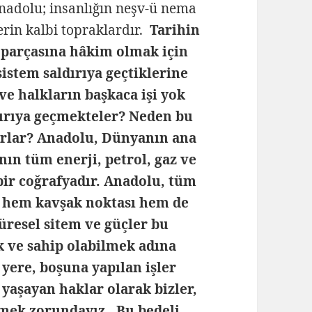
nadolu; insanlığın neşv-ü nema
rin kalbi topraklardır.
Tarihin
 parçasına hâkim olmak için
istem saldırıya geçtiklerine
ve halkların başkaca işi yok
ırıya geçmekteler? Neden bu
orlar? Anadolu, Dünyanın ana
ın tüm enerji, petrol, gaz ve
bir coğrafyadır. Anadolu, tüm
da hem kavşak noktası hem de
resel sitem ve güçler bu
 ve sahip olabilmek adına
yere, boşuna yapılan işler
yaşayan haklar olarak bizler,
emek zorundayız. Bu bedeli