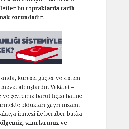
etler bu topraklarda tarih
mak zorundadır.
sında, küresel güçler ve sistem
n mevzi almışlardır. Vekâlet –
 ve çevremiz barut fıçısı haline
dürmekte oldukları gayri nizami
 sahaya inmesi ile beraber başka
ölgemiz, sınırlarımız ve