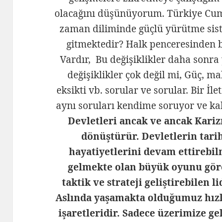
olacağını düşünüyorum. Türkiye Cumh
zaman diliminde güçlü yürütme sist
gitmektedir? Halk penceresinden b
Vardır, Bu değişiklikler daha sonra y
değişiklikler çok değil mi, Güç, m
eksikti vb. sorular ve sorular. Bir İl
aynı soruları kendime soruyor ve k
Devletleri ancak ve ancak Kariz
dönüştürür. Devletlerin tarih
hayatiyetlerini devam ettirebil
gelmekte olan büyük oyunu göre
taktik ve strateji geliştirebilen
Aslında yaşamakta olduğumuz hız
işaretleridir. Sadece üzerimize g