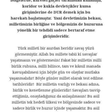
bölgelerde, küresel güçler tarafından kullanışlı,
koridor ve kukla devletçikler kuma
girişimlerine de DUR demek için bu
harekatı başlatmıştır. Yani devletimizin bekası,
milletimizin birliğine ve bölgemizin de huzuruna
yönelik bir tehdidi sadece bertaraf etme
girişimleridir.
Türk milleti bir asırdan beridir savaş yüzü
görmemiştir. Allah bu millete tabii ki savaşlar
yaşatmasın ve göstermesin! Fakat bir milletin milli
birlik ruhuna, milli bilince, tam ve kâmil manada
kavuşabilmesi için böyle gün ve olaylar mutlaka
yaşanmalıdır! Böyle günler millet olarak test edilme
tarihleridir! Bir milletin varlığı ve bekası adına,
birlik ve kenetlenme günleridir! Savaşları tasvip
ettiğimiz, onayladığımız da anlaşılmasın! Bu asil
milletin tek hedefi ülkesi ve bölgesinde sadece ve
sadece birlik ve huzur içinde yaşamaktır. Bu asil