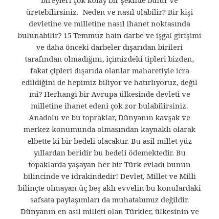
bireyleri çok kolay bir şekilde bulur ve
üretebilirsiniz. Neden ve nasıl olabilir? Bir kişi
devletine ve milletine nasıl ihanet noktasında
bulunabilir? 15 Temmuz hain darbe ve işgal girişimi
ve daha önceki darbeler dışarıdan birileri
tarafından olmadığını, içimizdeki tipleri bizden,
fakat çipleri dışarıda olanlar maharetiyle icra
edildiğini de hepimiz biliyor ve hatırlıyoruz, değil
mi? Herhangi bir Avrupa ülkesinde devleti ve
milletine ihanet edeni çok zor bulabilirsiniz.
Anadolu ve bu topraklar, Dünyanın kavşak ve
merkez konumunda olmasından kaynaklı olarak
elbette ki bir bedeli olacaktır. Bu asil millet yüz
yıllardan beridir bu bedeli ödemektedir. Bu
topaklarda yaşayan her bir Türk evladı bunun
bilincinde ve idrakindedir! Devlet, Millet ve Milli
bilinçte olmayan üç beş aklı evvelin bu konulardaki
safsata paylaşımları da muhatabımız değildir.
Dünyanın en asil milleti olan Türkler, ülkesinin ve