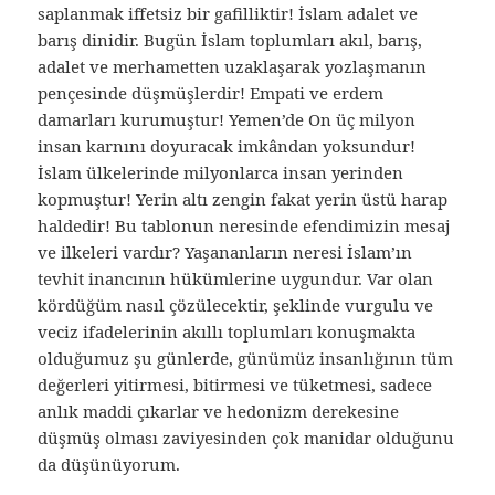
saplanmak iffetsiz bir gafilliktir! İslam adalet ve
barış dinidir. Bugün İslam toplumları akıl, barış,
adalet ve merhametten uzaklaşarak yozlaşmanın
pençesinde düşmüşlerdir! Empati ve erdem
damarları kurumuştur! Yemen’de On üç milyon
insan karnını doyuracak imkândan yoksundur!
İslam ülkelerinde milyonlarca insan yerinden
kopmuştur! Yerin altı zengin fakat yerin üstü harap
haldedir! Bu tablonun neresinde efendimizin mesaj
ve ilkeleri vardır? Yaşananların neresi İslam’ın
tevhit inancının hükümlerine uygundur. Var olan
kördüğüm nasıl çözülecektir, şeklinde vurgulu ve
veciz ifadelerinin akıllı toplumları konuşmakta
olduğumuz şu günlerde, günümüz insanlığının tüm
değerleri yitirmesi, bitirmesi ve tüketmesi, sadece
anlık maddi çıkarlar ve hedonizm derekesine
düşmüş olması zaviyesinden çok manidar olduğunu
da düşünüyorum.