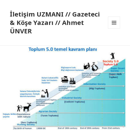
İletişim UZMANI // Gazeteci
& Köşe Yazarı // Ahmet
ÜNVER
MENÜ
VE
BILEŞENLER