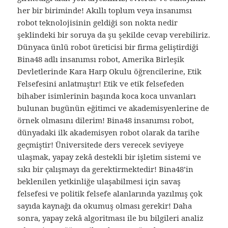
her bir biriminde! Akıllı toplum veya insanımsı
robot teknolojisinin geldiği son nokta nedir
şeklindeki bir soruya da şu şekilde cevap verebiliriz.
Dünyaca ünlü robot üreticisi bir firma geliştirdiği
Bina48 adlı insanımsı robot, Amerika Birleşik
Devletlerinde Kara Harp Okulu öğrencilerine, Etik
Felsefesini anlatmıştır! Etik ve etik felsefeden
bihaber isimlerinin başında koca koca unvanları
bulunan bugünün eğitimci ve akademisyenlerine de
örnek olmasını dilerim! Bina48 insanımsı robot,
dünyadaki ilk akademisyen robot olarak da tarihe
geçmiştir! Üniversitede ders verecek seviyeye
ulaşmak, yapay zekâ destekli bir işletim sistemi ve
sıkı bir çalışmayı da gerektirmektedir! Bina48’in
beklenilen yetkinliğe ulaşabilmesi için savaş
felsefesi ve politik felsefe alanlarında yazılmış çok
sayıda kaynağı da okumuş olması gerekir! Daha
sonra, yapay zekâ algoritması ile bu bilgileri analiz