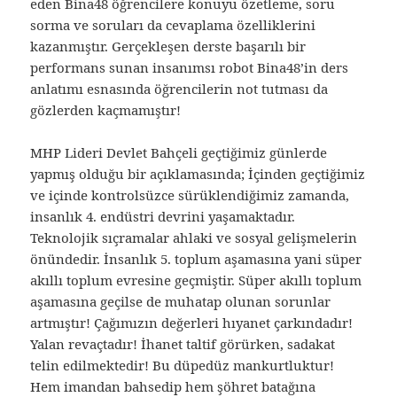
eden Bina48 öğrencilere konuyu özetleme, soru
sorma ve soruları da cevaplama özelliklerini
kazanmıştır. Gerçekleşen derste başarılı bir
performans sunan insanımsı robot Bina48’in ders
anlatımı esnasında öğrencilerin not tutması da
gözlerden kaçmamıştır!
MHP Lideri Devlet Bahçeli geçtiğimiz günlerde
yapmış olduğu bir açıklamasında; İçinden geçtiğimiz
ve içinde kontrolsüzce sürüklendiğimiz zamanda,
insanlık 4. endüstri devrini yaşamaktadır.
Teknolojik sıçramalar ahlaki ve sosyal gelişmelerin
önündedir. İnsanlık 5. toplum aşamasına yani süper
akıllı toplum evresine geçmiştir. Süper akıllı toplum
aşamasına geçilse de muhatap olunan sorunlar
artmıştır! Çağımızın değerleri hıyanet çarkındadır!
Yalan revaçtadır! İhanet taltif görürken, sadakat
telin edilmektedir! Bu düpedüz mankurtluktur!
Hem imandan bahsedip hem şöhret batağına