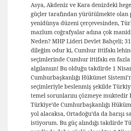
Asya, Akdeniz ve Kara denizdeki heg
güçler tarafından yürütülmekte olan
yenidünya düzeni çerçevesinden, Türk
mazlum coğrafyalar adına çok mani
Neden? MHP Lideri Devlet Bahçeli; 31
dileğim odur ki, Cumhur ittifakı lehin
seçimlerinde Cumhur ittifakı en fazla 
algılansın! Bu olduğu takdirde 1 Nis
Cumhurbaşkanlığı Hükümet Sistemi’ni
seçimleriyle beslenmiş şekilde Türk
temel sorunlarını çözmeye muktedir b
Türkiye’de Cumhurbaşkanlığı Hükümet
yol alacaksa, Ortadoğu’da da barışı 
istiyorum. Bu güç alındığı takdirde Tü