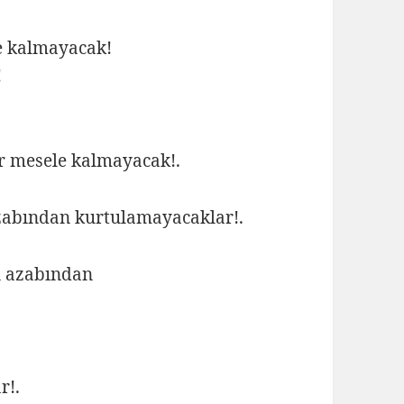
le kalmayacak!
!
ar mesele kalmayacak!.
azabından kurtulamayacaklar!.
n azabından
r!.