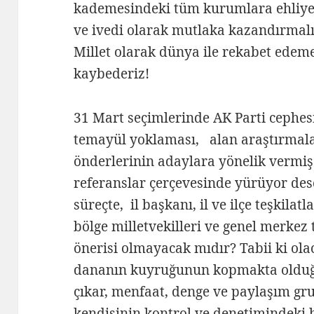
kademesindeki tüm kurumlara ehliyet v
ve ivedi olarak mutlaka kazandırmalı
Millet olarak dünya ile rekabet edeme
kaybederiz!
31 Mart seçimlerinde AK Parti cephes
temayül yoklaması, alan araştırmala
önderlerinin adaylara yönelik vermi
referanslar çerçevesinde yürüyor des
süreçte, il başkanı, il ve ilçe teşkilat
bölge milletvekilleri ve genel merkez 
önerisi olmayacak mıdır? Tabii ki ola
dananın kuyruğunun kopmakta olduğu
çıkar, menfaat, denge ve paylaşım grup
kendisinin kontrol ve denetimindeki 