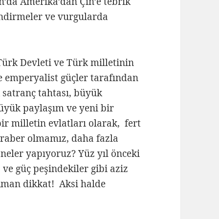
n’da Amerika’dan Çin’e tebrik
lendirmeler ve vurgularda
rk Devleti ve Türk milletinin
e emperyalist güçler tarafından
satranç tahtası, büyük
üyük paylaşım ve yeni bir
r milletin evlatları olarak, fert
beraber olmamız, daha fazla
eler yapıyoruz? Yüz yıl önceki
ve güç peşindekiler gibi aziz
Aman dikkat! Aksi halde