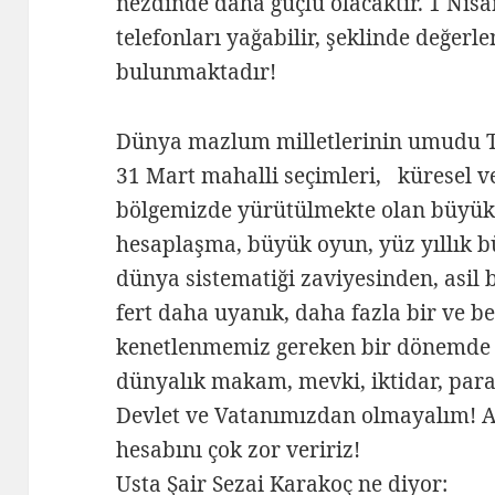
nezdinde daha güçlü olacaktır. 1 Nisa
telefonları yağabilir, şeklinde değer
bulunmaktadır!
Dünya mazlum milletlerinin umudu Tü
31 Mart mahalli seçimleri, küresel v
bölgemizde yürütülmekte olan büyük 
hesaplaşma, büyük oyun, yüz yıllık b
dünya sistematiği zaviyesinden, asil bi
fert daha uyanık, daha fazla bir ve 
kenetlenmemiz gereken bir dönemde n
dünyalık makam, mevki, iktidar, para 
Devlet ve Vatanımızdan olmayalım! 
hesabını çok zor veririz!
Usta Şair Sezai Karakoç ne diyor: