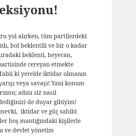
jeksiyonu!
u yol alırken, tüm partilerdeki
lı, bol beklentili ve bir o kadar
radaki beklenti, heyecan,
partisinde cereyan etmekte
abii ki yerelde iktidar olmanın
yarışı veya savaşı! Yani konum
umu; adını siz nasıl
dediğinizi de duyar gibiyim!
evki, iktidar ve güç sahibi
ler boş mantığındaki kişilerle
u ve devlet yönetim