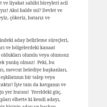
e liyakat sahibi bireyleri acil
yız! Aksi halde mi? Devlet ve
yiz, çökeriz, batarız ve
indeki aday belirleme süreçleri,
rı ve bölgelerdeki kanaat
ş oldukları olumlu veya olumsuz
ek yanlış olmaz! Peki, bu
ları, mevcut belediye başkanları,
teşkilatının bir talep veya
caktır! İşte tam da kavganın ve
 yer burası! Yereldeki güç,
ları elbette ki kendi adayı,
bir kişinin aday ve başkan