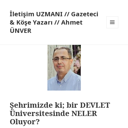
İletişim UZMANI // Gazeteci
& Köşe Yazarı // Ahmet
ÜNVER
MENÜ
VE
BILEŞENLER
Şehrimizde ki; bir DEVLET
Üniversitesinde NELER
Oluyor?