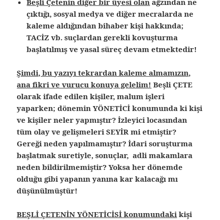
Beşli Çetenin diğer bir üyesi olan
ağzından ne
çıktığı, sosyal medya ve diğer mecralarda ne
kaleme aldığından bihaber kişi hakkında;
TACİZ vb. suçlardan gerekli kovuşturma
başlatılmış ve yasal süreç devam etmektedir!
Şimdi, bu yazıyı tekrardan kaleme almamızın,
ana fikri ve vurucu konuya gelelim!
Beşli ÇETE
olarak ifade edilen kişiler, malum işleri
yaparken; dönemin YÖNETİCİ konumunda ki kişi
ve kişiler neler yapmıştır? İzleyici locasından
tüm olay ve gelişmeleri SEYİR mi etmiştir?
Gereği neden yapılmamıştır? İdari soruşturma
başlatmak suretiyle, sonuçlar, adli makamlara
neden bildirilmemiştir? Yoksa her dönemde
olduğu gibi yapanın yanına kar kalacağı mı
düşünülmüştür!
BEŞLİ ÇETENİN YÖNETİCİSİ konumundaki
kişi