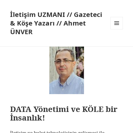
İletişim UZMANI // Gazeteci
& Köşe Yazarı // Ahmet
ÜNVER
MENÜ
VE
BILEŞENLER
DATA Yönetimi ve KÖLE bir
İnsanlık!
İletişim ve bulut teknolojisinin gelişmesi ile