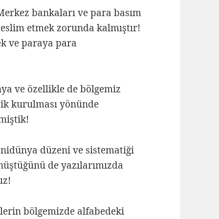
n Merkez bankaları ve para basım
 teslim etmek zorunda kalmıştır!
ek ve paraya para
ya ve özellikle de bölgemiz
atik kurulması yönünde
miştik!
enidünya düzeni ve sistematiği
nüştüğünü de yazılarımızda
uz!
çlerin bölgemizde alfabedeki