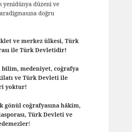
n yenidünya düzeni ve
 paradigmasına doğru
klet ve merkez ülkesi, Türk
ası ile Türk Devletidir!
h, bilim, medeniyet, coğrafya
ilatı ve Türk Devleti ile
ri yoktur!
ik gönül coğrafyasına hâkim,
iasporası, Türk Devleti ve
 edemezler
!