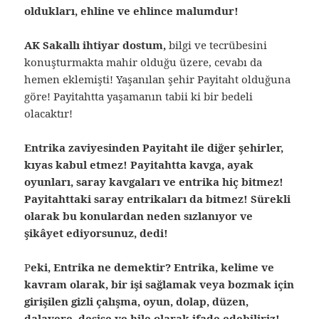
oldukları, ehline ve ehlince malumdur!
AK Sakallı ihtiyar dostum,
bilgi ve tecrübesini
konuşturmakta mahir olduğu üzere, cevabı da
hemen eklemişti! Yaşanılan şehir Payitaht olduğuna
göre! Payitahtta yaşamanın tabii ki bir bedeli
olacaktır!
Entrika zaviyesinden Payitaht ile diğer şehirler,
kıyas kabul etmez! Payitahtta kavga, ayak
oyunları, saray kavgaları ve entrika hiç bitmez!
Payitahttaki saray entrikaları da bitmez! Sürekli
olarak bu konulardan neden sızlanıyor ve
şikâyet ediyorsunuz, dedi!
P
eki, Entrika ne demektir? Entrika, kelime ve
kavram olarak, bir işi sağlamak veya bozmak için
girişilen gizli çalışma, oyun, dolap, düzen,
dalavere, desise ve hile olarak ifade edebiliriz!