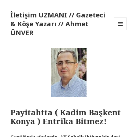
İletişim UZMANI // Gazeteci
& Köşe Yazarı // Ahmet
ÜNVER
MENÜ
VE
BILEŞENLER
Payitahtta ( Kadim Başkent
Konya ) Entrika Bitmez!
Geçtiğimiz günlerde, AK Sakallı ihtiyar bir dost