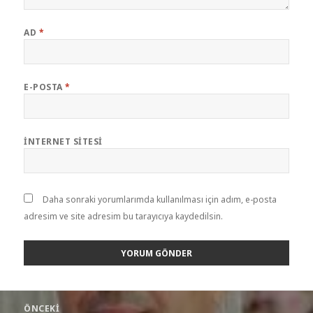
AD
*
E-POSTA
*
İNTERNET SITESI
Daha sonraki yorumlarımda kullanılması için adım, e-posta
adresim ve site adresim bu tarayıcıya kaydedilsin.
ÖNCEKI