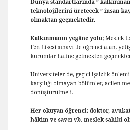
Dünya standartlarında ” kalkınman
teknolojilerini üretecek ” insan ka
olmaktan geçmektedir.
Kalkınmanın yegâne yolu
; Meslek l
Fen Lisesi sınavı ile öğrenci alan, ye
kurumlar haline gelmekten geçmekted
Üniversiteler de, geçici işsizlik önlem
karşılığı olmayan bölümler, acilen me
dönüştürülmeli.
Her okuyan öğrenci; doktor, avuka
hâkim ve savcı vb. meslek sahibi o