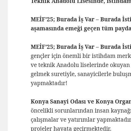
Teknik Anadolu Lisesinde, istihdam 
MEİF’25; Burada İş Var – Burada İs
aşamasında emeği geçen tüm payda
MEİF’25; Burada İş Var – Burada İst
gençler için önemli bir istihdam mer
ve teknik Anadolu liselerinde okuyan 1
gelmek suretiyle, sanayicilerle buluş
yapmaktadır!
Konya Sanayi Odası ve Konya Organ
öncelikli sorunlarından insan kaynağ
çalışmalar ve yatırımlar yapmaktadır
projeler hayata geçirmektedir.