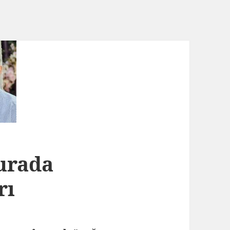
Burada
rı