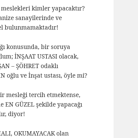
meslekleri kimler yapacaktır?
nize sanayilerinde ve
onel bulunmamaktadır!
ğı konusunda, bir soruya
ğlum; İNŞAAT USTASI olacak,
bi ŞAN – ŞÖHRET odaklı
N oğlu ve İnşat ustası, öyle mi?
r mesleği tercih etmektense,
e EN GÜZEL şekilde yapacağı
r, diyor!
UMALI, OKUMAYACAK olan