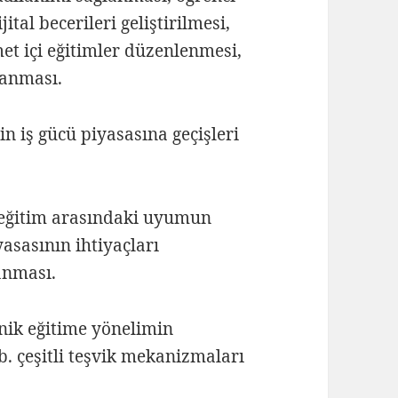
jital becerileri geliştirilmesi,
et içi eğitimler düzenlenmesi,
lanması.
in iş gücü piyasasına geçişleri
k eğitim arasındaki uyumun
yasasının ihtiyaçları
anması.
knik eğitime yönelimin
b. çeşitli teşvik mekanizmaları