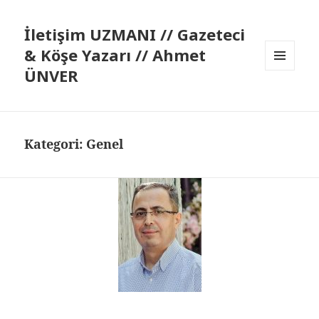
İletişim UZMANI // Gazeteci
& Köşe Yazarı // Ahmet
ÜNVER
MENÜ
VE
BILEŞENLER
Kategori:
Genel