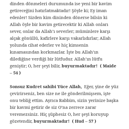
dinden dönmeleri durumunda ise yeni bir kavim
getireceğini hatırlatmaktadır! Şöyle ki; Ey iman
edenler! Sizden kim dininden dönerse bilsin ki
Allah öyle bir kavim getirecektir ki Allah onları
sever, onlar da Allah’ı severler; müminlere karşı
alçak gönüllü, kafirlere karşı vakarlıdırlar; Allah
yolunda cihat ederler ve hiç kimsenin
kınamasından korkmazlar. İşte bu Allah’ın
dilediğine verdiği bir lütfudur. Allah’ın lütfu
geniştir; O, her şeyi bilir,
buyurmaktadır! ( Maide
– 54 )
Sonsuz Kudret sahibi Yüce Allah,
Eğer, yine de yüz
çevirirseniz, ben size ne ile gönderilmişsem, işte
onu tebliğ ettim. Ayrıca Rabbim, sizin yerinize başka
bir kavmi getirir de siz O’na zerrece zarar
veremezsiniz. Hiç şüphesiz O, her şeyi koruyup
gözetendir,
buyurmaktadır! ( Hud – 57 )