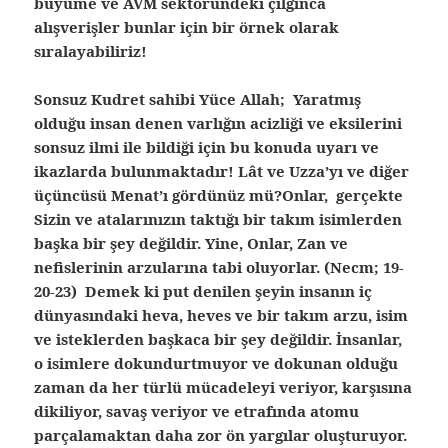
büyüme ve AVM sektöründeki çılgınca
alışverişler bunlar için bir örnek olarak
sıralayabiliriz!
Sonsuz Kudret sahibi Yüce Allah; Yaratmış
olduğu insan denen varlığın acizliği ve eksilerini
sonsuz ilmi ile bildiği için bu konuda uyarı ve
ikazlarda bulunmaktadır! Lât ve Uzza’yı ve diğer
üçüncüsü Menat’ı gördünüz mü?Onlar, gerçekte
Sizin ve atalarınızın taktığı bir takım isimlerden
başka bir şey değildir. Yine, Onlar, Zan ve
nefislerinin arzularına tabi oluyorlar. (Necm; 19-
20-23) Demek ki put denilen şeyin insanın iç
dünyasındaki heva, heves ve bir takım arzu, isim
ve isteklerden başkaca bir şey değildir. İnsanlar,
o isimlere dokundurtmuyor ve dokunan olduğu
zaman da her türlü mücadeleyi veriyor, karşısına
dikiliyor, savaş veriyor ve etrafında atomu
parçalamaktan daha zor ön yargılar oluşturuyor.