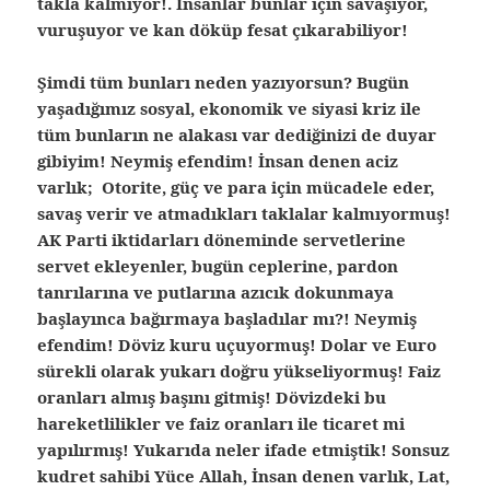
takla kalmıyor!. İnsanlar bunlar için savaşıyor,
vuruşuyor ve kan döküp fesat çıkarabiliyor!
Şimdi tüm bunları neden yazıyorsun? Bugün
yaşadığımız sosyal, ekonomik ve siyasi kriz ile
tüm bunların ne alakası var dediğinizi de duyar
gibiyim! Neymiş efendim! İnsan denen aciz
varlık; Otorite, güç ve para için mücadele eder,
savaş verir ve atmadıkları taklalar kalmıyormuş!
AK Parti iktidarları döneminde servetlerine
servet ekleyenler, bugün ceplerine, pardon
tanrılarına ve putlarına azıcık dokunmaya
başlayınca bağırmaya başladılar mı?! Neymiş
efendim! Döviz kuru uçuyormuş! Dolar ve Euro
sürekli olarak yukarı doğru yükseliyormuş! Faiz
oranları almış başını gitmiş! Dövizdeki bu
hareketlilikler ve faiz oranları ile ticaret mi
yapılırmış! Yukarıda neler ifade etmiştik! Sonsuz
kudret sahibi Yüce Allah, İnsan denen varlık, Lat,