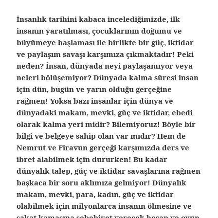
İnsanlık tarihini kabaca incelediğimizde, ilk
insanın yaratılması, çocuklarının doğumu ve
büyümeye başlaması ile birlikte bir güç, iktidar
ve paylaşım savaşı karşımıza çıkmaktadır! Peki
neden? İnsan, dünyada neyi paylaşamıyor veya
neleri bölüşemiyor? Dünyada kalma süresi insan
için dün, bugün ve yarın olduğu gerçeğine
rağmen! Yoksa bazı insanlar için dünya ve
dünyadaki makam, mevki, güç ve iktidar, ebedi
olarak kalma yeri midir? Bilemiyoruz! Böyle bir
bilgi ve belgeye sahip olan var mıdır? Hem de
Nemrut ve Firavun gerçeği karşımızda ders ve
ibret alabilmek için dururken! Bu kadar
dünyalık talep, güç ve iktidar savaşlarına rağmen
başkaca bir soru aklımıza gelmiyor! Dünyalık
makam, mevki, para, kadın, güç ve iktidar
olabilmek için milyonlarca insanın ölmesine ve
sakat kamasına sebebiyet verecek hesap ve oyun