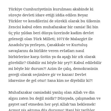
Türkiye Cumhuriyetinin kurulması akabinde ki
süreçte devleti idare ettiği iddia edilen Beyaz
Türkler ve kendilerini de sürekli olarak bu ülkenin
Zencisi kabul eden muhafazakar bir camia! İki bin
üç yüz yıldan beri dünya üzerinde kadim devlet
geleneği olan Türk Milleti; 1071’de Malazgirt ile
Anadolu’ya yerleşen, Çanakkale ve Kurtuluş
savaşlarını da birlikte veren evlatları nasıl
birbirlerine karşı üstün ya da aşağı bir ırk olarak
görebilir? Olabilir mi böyle bir şey?! Kabul edilebilir
mi böyle bir durum?! Azim ile çalış, demokrasinin
gereği olarak seçimlere gir ve kazan! Devlet
idaresine de gel otur! Sana kim ne diyebilir ki?!
Muhafazakar camiadaki yanlış olan Allah ve din
algısı zaten bu değil midir? Dünyada, çalışmadan ve
gayret sarf etmeden her şeyi Allah’tan beklemek!
Armut piş ağzıma düş durumu! Hani bir tarihler,