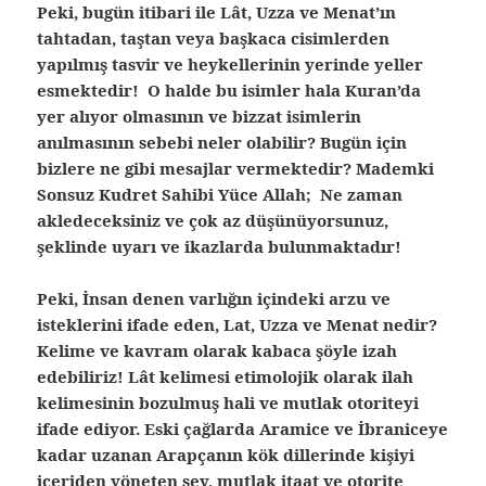
Peki, bugün itibari ile Lât, Uzza ve Menat’ın
tahtadan, taştan veya başkaca cisimlerden
yapılmış tasvir ve heykellerinin yerinde yeller
esmektedir! O halde bu isimler hala Kuran’da
yer alıyor olmasının ve bizzat isimlerin
anılmasının sebebi neler olabilir? Bugün için
bizlere ne gibi mesajlar vermektedir? Mademki
Sonsuz Kudret Sahibi Yüce Allah; Ne zaman
akledeceksiniz ve çok az düşünüyorsunuz,
şeklinde uyarı ve ikazlarda bulunmaktadır!
Peki, İnsan denen varlığın içindeki arzu ve
isteklerini ifade eden, Lat, Uzza ve Menat nedir?
Kelime ve kavram olarak kabaca şöyle izah
edebiliriz! Lât kelimesi etimolojik olarak ilah
kelimesinin bozulmuş hali ve mutlak otoriteyi
ifade ediyor. Eski çağlarda Aramice ve İbraniceye
kadar uzanan Arapçanın kök dillerinde kişiyi
içeriden yöneten şey, mutlak itaat ve otorite