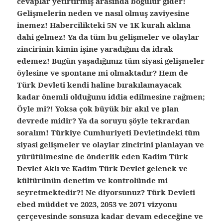
cevaplar yetirtirmiş arasında boğulur gider!
Gelişmelerin neden ve nasıl olmuş zaviyesine
inemez! Habercilikteki 5N ve 1K kuralı aklına
dahi gelmez! Ya da tüm bu gelişmeler ve olaylar
zincirinin kimin işine yaradığını da idrak
edemez! Bugün yaşadığımız tüm siyasi gelişmeler
öylesine ve spontane mi olmaktadır? Hem de
Türk Devleti kendi haline bırakılamayacak
kadar önemli olduğunu iddia edilmesine rağmen;
Öyle mi?! Yoksa çok büyük bir akıl ve plan
devrede midir? Ya da soruyu şöyle tekrardan
soralım! Türkiye Cumhuriyeti Devletindeki tüm
siyasi gelişmeler ve olaylar zincirini planlayan ve
yürütülmesine de önderlik eden Kadim Türk
Devlet Aklı ve Kadim Türk Devlet gelenek ve
kültürünün denetim ve kontrolünde mi
seyretmektedir?! Ne diyorsunuz? Türk Devleti
ebed müddet ve 2023, 2053 ve 2071 vizyonu
çerçevesinde sonsuza kadar devam edeceğine ve