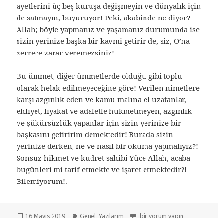
ayetlerini üç beş kuruşa değişmeyin ve dünyalık için
de satmayın, buyuruyor! Peki, akabinde ne diyor?
Allah; böyle yapmanız ve yaşamanız durumunda ise
sizin yerinize başka bir kavmi getirir de, siz, O’na
zerrece zarar veremezsiniz!
Bu ümmet, diğer ümmetlerde olduğu gibi toplu
olarak helak edilmeyeceğine göre! Verilen nimetlere
karşı azgınlık eden ve kamu malına el uzatanlar,
ehliyet, liyakat ve adaletle hükmetmeyen, azgınlık
ve şükürsüzlük yapanlar için sizin yerinize bir
başkasını getiririm demektedir! Burada sizin
yerinize derken, ne ve nasıl bir okuma yapmalıyız?!
Sonsuz hikmet ve kudret sahibi Yüce Allah, acaba
bugünleri mi tarif etmekte ve işaret etmektedir?!
Bilemiyorum!.
16 Mayıs 2019
Genel
,
Yazılarım
bir yorum yapın