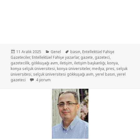
11 Aralık 2025
Genel
basın
,
Entellektüel Fahişe
Gazeteciler
,
Entellektüel Fahişe yazarlar
,
gazete
,
gazeteci
,
gazetecilik
,
gökkuşağı avm
,
iletişim
,
iletişim başkanlığı
,
konya
,
konya selçuk üniversitesi
,
konya üniversiteler
,
medya
,
pres
,
selçuk
üniversitesi
,
selçuk üniversitesi gökkuşağı avm
,
yerel basın
,
yerel
gazeteci
4 yorum