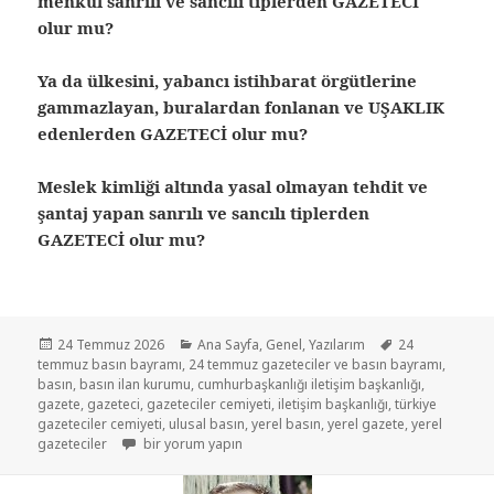
menkul sanrılı ve sancılı tiplerden GAZETECİ
olur mu?
Ya da ülkesini, yabancı istihbarat örgütlerine
gammazlayan, buralardan fonlanan ve UŞAKLIK
edenlerden GAZETECİ olur mu?
Meslek kimliği altında yasal olmayan tehdit ve
şantaj yapan sanrılı ve sancılı tiplerden
GAZETECİ olur mu?
24 Temmuz 2026
Ana Sayfa
,
Genel
,
Yazılarım
24
temmuz basın bayramı
,
24 temmuz gazeteciler ve basın bayramı
,
basın
,
basın ilan kurumu
,
cumhurbaşkanlığı iletişim başkanlığı
,
gazete
,
gazeteci
,
gazeteciler cemiyeti
,
iletişim başkanlığı
,
türkiye
gazeteciler cemiyeti
,
ulusal basın
,
yerel basın
,
yerel gazete
,
yerel
gazeteciler
bir yorum yapın