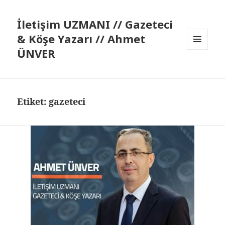
İletişim UZMANI // Gazeteci
& Köşe Yazarı // Ahmet
ÜNVER
MENÜ
VE
BILEŞENLER
Etiket:
gazeteci