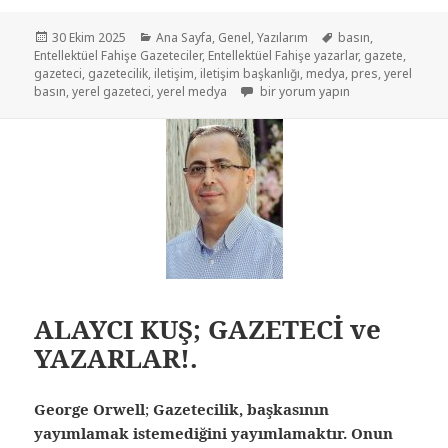
30 Ekim 2025
Ana Sayfa
,
Genel
,
Yazılarım
basın
,
Entellektüel Fahişe Gazeteciler
,
Entellektüel Fahişe yazarlar
,
gazete
,
gazeteci
,
gazetecilik
,
iletişim
,
iletişim başkanlığı
,
medya
,
pres
,
yerel
basın
,
yerel gazeteci
,
yerel medya
bir yorum yapın
ALAYCI KUŞ; GAZETECİ ve
YAZARLAR!.
George Orwell
;
Gazetecilik, başkasının
yayımlamak istemediğini yayımlamaktır. Onun