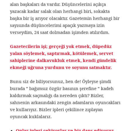
alan başkaları da vardır. Düşüncelerini açıkça
yazacak kadar salak olan herhangi biri, sokakta
başka bir iş arıyor olacaktır. Gazetemin herhangi bir
sayısında düşüncelerimi apaçık yazmaya izin
verseydim, 24 saat dolmadan işimden atılırdım.
Gazetecilerin işi; gerçeği yok etmek, düpedüz
yalan söylemek, saptırmak, kötülemek, servet
sahiplerine dalkavukluk etmek, kendi gündelik
ekmeği uğruna yurdunu ve soyunu satmaktır.
Bunu siz de biliyorsunuz, ben de! Öyleyse şimdi
burada ” bağımsız özgür basının şerefine ” kadeh
kaldırmak saçmalığı da nereden çıktı? Bizler,
sahnenin arkasındaki zengin adamların oyuncakları
ve kullarıyız. Bizler ipleri çekilince zıplayan
oyuncak kuklalarız.
Onlar ipleri çekiyorlar ve biz dans ediyoruz.