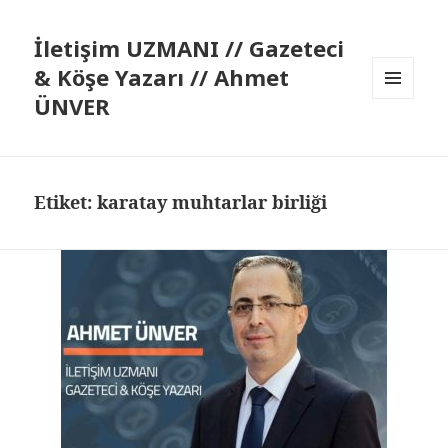
İletişim UZMANI // Gazeteci
& Köşe Yazarı // Ahmet
ÜNVER
MENÜ
VE
BILEŞENLER
Etiket:
karatay muhtarlar birliği