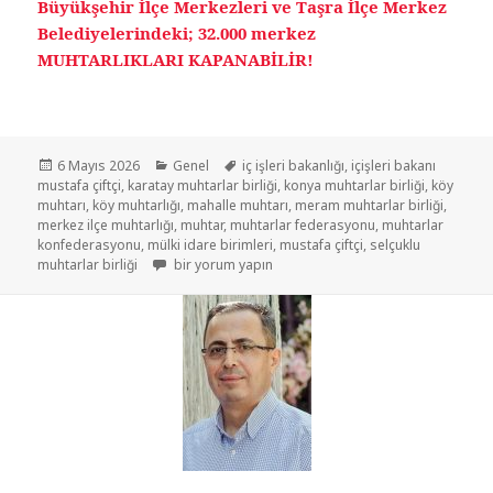
Büyükşehir İlçe Merkezleri ve Taşra İlçe Merkez
Belediyelerindeki; 32.000 merkez
MUHTARLIKLARI KAPANABİLİR!
6 Mayıs 2026
Genel
iç işleri bakanlığı
,
içişleri bakanı
mustafa çiftçi
,
karatay muhtarlar birliği
,
konya muhtarlar birliği
,
köy
muhtarı
,
köy muhtarlığı
,
mahalle muhtarı
,
meram muhtarlar birliği
,
merkez ilçe muhtarlığı
,
muhtar
,
muhtarlar federasyonu
,
muhtarlar
konfederasyonu
,
mülki idare birimleri
,
mustafa çiftçi
,
selçuklu
muhtarlar birliği
bir yorum yapın