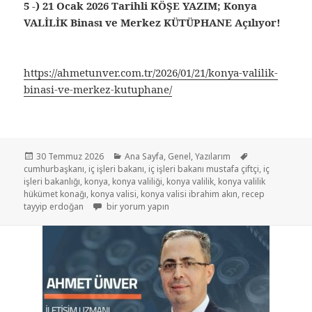
5 -) 21 Ocak 2026 Tarihli KÖŞE YAZIM; Konya
VALİLİK Binası ve Merkez KÜTÜPHANE Açılıyor!
https://ahmetunver.com.tr/2026/01/21/konya-valilik-
binasi-ve-merkez-kutuphane/
30 Temmuz 2026
Ana Sayfa
,
Genel
,
Yazılarım
cumhurbaşkanı
,
iç işleri bakanı
,
iç işleri bakanı mustafa çiftçi
,
iç
işleri bakanlığı
,
konya
,
konya valiliği
,
konya valilik
,
konya valilik
hükümet konağı
,
konya valisi
,
konya valisi ibrahim akın
,
recep
tayyip erdoğan
bir yorum yapın