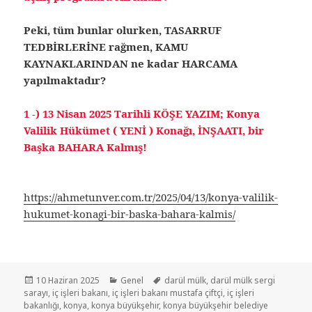
Peki, tüm bunlar olurken, TASARRUF
TEDBİRLERİNE rağmen, KAMU
KAYNAKLARINDAN ne kadar HARCAMA
yapılmaktadır?
1 -) 13 Nisan 2025 Tarihli KÖŞE YAZIM; Konya
Valilik Hükümet ( YENİ ) Konağı, İNŞAATI, bir
Başka BAHARA Kalmış!
https://ahmetunver.com.tr/2025/04/13/konya-valilik-
hukumet-konagi-bir-baska-bahara-kalmis/
10 Haziran 2025
Genel
darül mülk
,
darül mülk sergi
sarayı
,
iç işleri bakanı
,
iç işleri bakanı mustafa çiftçi
,
iç işleri
bakanlığı
,
konya
,
konya büyükşehir
,
konya büyükşehir belediye