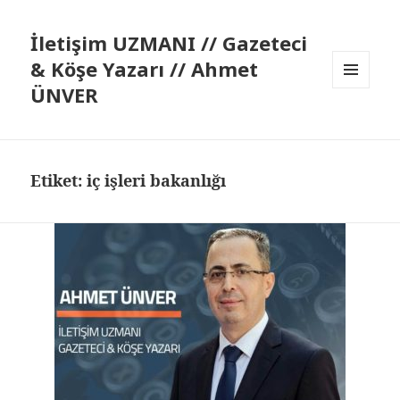
İletişim UZMANI // Gazeteci
& Köşe Yazarı // Ahmet
ÜNVER
MENÜ
VE
BILEŞENLER
Etiket:
iç işleri bakanlığı