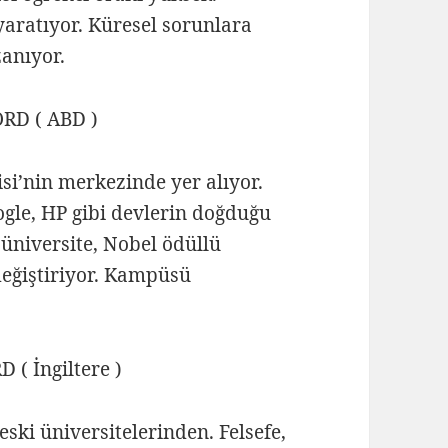
yaratıyor. Küresel sorunlara
zanıyor.
RD ( ABD )
isi’nin merkezinde yer alıyor.
oogle, HP gibi devlerin doğduğu
 üniversite, Nobel ödüllü
değiştiriyor. Kampüsü
( İngiltere )
ski üniversitelerinden. Felsefe,