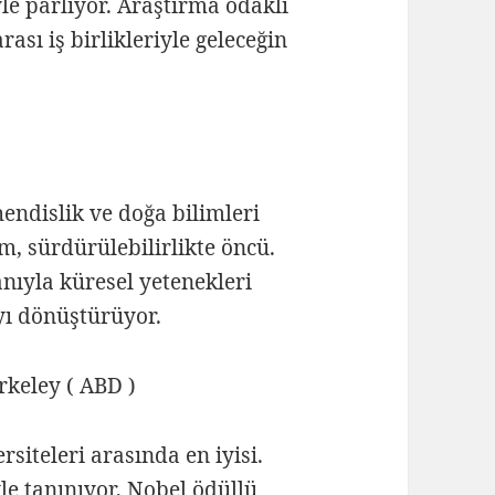
le parlıyor. Araştırma odaklı
ası iş birlikleriyle geleceğin
ndislik ve doğa bilimleri
m, sürdürülebilirlikte öncü.
nıyla küresel yetenekleri
ayı dönüştürüyor.
keley ( ABD )
siteleri arasında en iyisi.
le tanınıyor, Nobel ödüllü