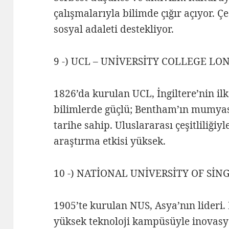
çalışmalarıyla bilimde çığır açıyor. Ç
sosyal adaleti destekliyor.
9 -) UCL – UNİVERSİTY COLLEGE LOND
1826’da kurulan UCL, İngiltere’nin ilk 
bilimlerde güçlü; Bentham’ın mumyası
tarihe sahip. Uluslararası çeşitliliğiy
araştırma etkisi yüksek.
10 -) NATİONAL UNİVERSİTY OF SİNG
1905’te kurulan NUS, Asya’nın lideri.
yüksek teknoloji kampüsüyle inovasyo