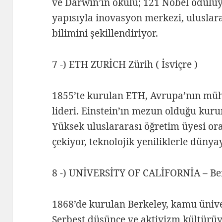
ve Darwin’in okulu; 121 Nobel ödülüy
yapısıyla inovasyon merkezi, uluslarar
bilimini şekillendiriyor.
7 -) ETH ZURİCH Zürih ( İsviçre )
1855’te kurulan ETH, Avrupa’nın mühe
lideri. Einstein’ın mezun olduğu kuru
Yüksek uluslararası öğretim üyesi ora
çekiyor, teknolojik yeniliklerle düny
8 -) UNİVERSİTY OF CALİFORNİA – Ber
1868’de kurulan Berkeley, kamu üniver
Serbest düşünce ve aktivizm kültürüy