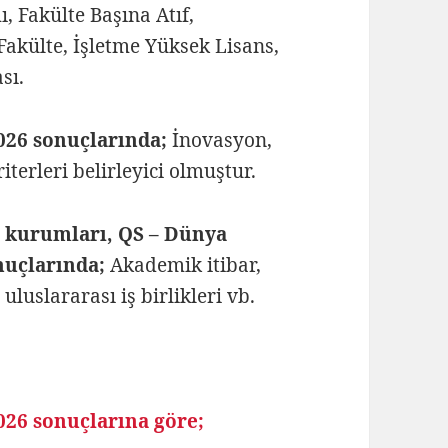
 Fakülte Başına Atıf,
Fakülte, İşletme Yüksek Lisans,
sı.
026 sonuçlarında;
İnovasyon,
iterleri belirleyici olmuştur.
 kurumları, QS – Dünya
nuçlarında;
Akademik itibar,
uluslararası iş birlikleri vb.
026 sonuçlarına göre;