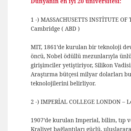
Dünyanın en iyi 20 üniversitesi:
1 -) MASSACHUSETTS INSTİTUTE OF
Cambridge ( ABD )
MIT, 1861’de kurulan bir teknoloji de
öncü, Nobel ödüllü mezunlarıyla ünlü
girişimciler yetiştiriyor, Silikon Vadis
Araştırma bütçesi milyar dolarları b
teknolojilerini belirliyor.
2 -) IMPERİAL COLLEGE LONDON – Lon
1907’de kurulan Imperial, bilim, tıp
Kraliyet bağlantıları güçlü, uluslarar