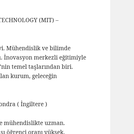
 TECHNOLOGY (MIT) –
vi. Mühendislik ve bilimde
. İnovasyon merkezli eğitimiyle
i’nin temel taşlarından biri.
ulan kurum, geleceğin
dra ( İngiltere )
 ve mühendislikte uzman.
ası öğrenci oranı yüksek.