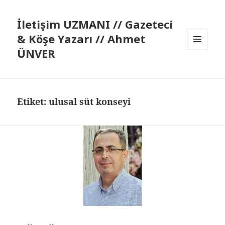
İletişim UZMANI // Gazeteci
& Köşe Yazarı // Ahmet
ÜNVER
MENÜ
VE
BILEŞENLER
Etiket:
ulusal süt konseyi