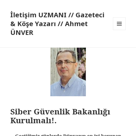
İletişim UZMANI // Gazeteci
& Köşe Yazarı // Ahmet
ÜNVER
MENÜ
VE
BILEŞENLER
Siber Güvenlik Bakanlığı
Kurulmalı!.
Geçtiğimiz günlerde Dünyanın en iyi korunan