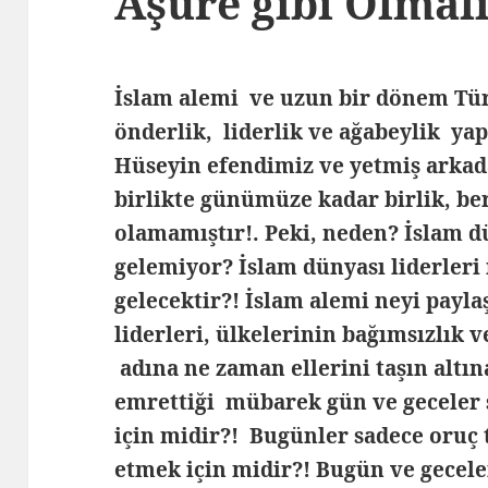
Aşure gibi Olmalı
İslam alemi ve uzun bir dönem Tür
önderlik, liderlik ve ağabeylik ya
Hüseyin efendimiz ve yetmiş arkada
birlikte günümüze kadar birlik, ber
olamamıştır!. Peki, neden? İslam d
gelemiyor? İslam dünyası liderleri
gelecektir?! İslam alemi neyi payl
liderleri, ülkelerinin bağımsızlık 
adına ne zaman ellerini taşın altın
emrettiği mübarek gün ve geceler
için midir?! Bugünler sadece oruç
etmek için midir?! Bugün ve gecel