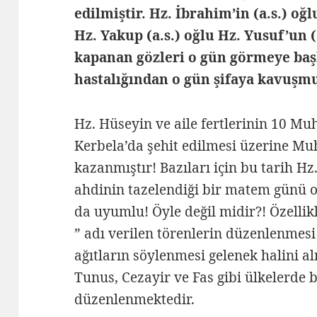
edilmiştir. Hz. İbrahim’in (a.s.) oğ
Hz. Yakup (a.s.) oğlu Hz. Yusuf’un 
kapanan gözleri o gün görmeye başl
hastalığından o gün şifaya kavuşmu
Hz. Hüseyin ve aile fertlerinin 10 Mu
Kerbela’da şehit edilmesi üzerine M
kazanmıştır! Bazıları için bu tarih H
ahdinin tazelendiği bir matem günü 
da uyumlu! Öyle değil midir?! Özelli
” adı verilen törenlerin düzenlenmes
ağıtların söylenmesi gelenek halini a
Tunus, Cezayir ve Fas gibi ülkelerde b
düzenlenmektedir.