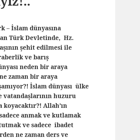
yız!..
k – İslam dünyasına
pan Türk Devletinde, Hz.
şının şehit edilmesi ile
aberlik ve barış
ünyası neden bir araya
 ne zaman bir araya
aşamıyor?! İslam dünyası ülke
ve vatandaşlarının huzuru
a koyacaktır?! Allah’ın
 sadece anmak ve kutlamak
 tutmak ve sadece ibadet
erden ne zaman ders ve