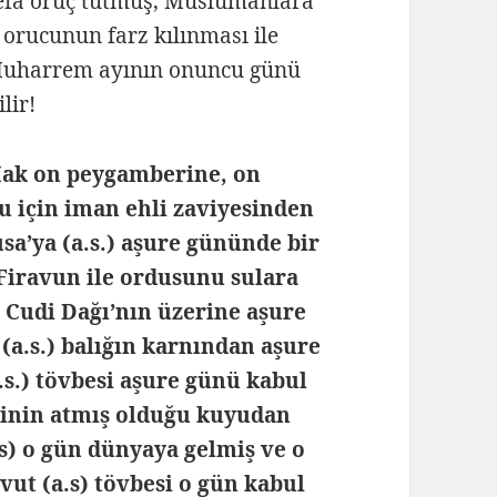
defa oruç tutmuş, Müslümanlara
orucunun farz kılınması ile
. Muharrem ayının onuncu günü
ilir!
Hak on peygamberine, on
u için iman ehli zaviyesinden
sa’ya (a.s.) aşure gününde bir
Firavun ile ordusunu sulara
 Cudi Dağı’nın üzerine aşure
a.s.) balığın karnından aşure
s.) tövbesi aşure günü kabul
erinin atmış olduğu kuyudan
as) o gün dünyaya gelmiş ve o
vut (a.s) tövbesi o gün kabul