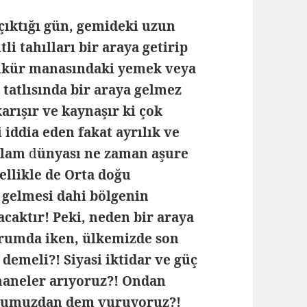
çıktığı gün, gemideki uzun
li tahılları bir araya getirip
şükür manasındaki yemek veya
 tatlısında bir araya gelmez
karışır ve kaynaşır ki çok
i iddia eden fakat ayrılık ve
İslam
d
ünyası ne zaman aşure
zellikle de Orta doğu
a gelmesi dahi bölgenin
caktır! Peki, neden bir araya
urumda iken, ülkemizde son
 demeli?! Siyasi iktidar ve güç
haneler arıyoruz?! Ondan
ğumuzdan dem vuruyoruz?!