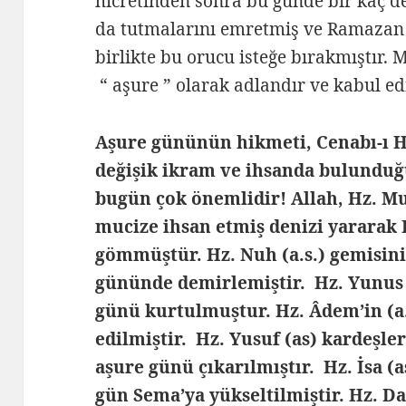
hicretinden sonra bu günde bir kaç 
da tutmalarını emretmiş ve Ramazan 
birlikte bu orucu isteğe bırakmıştır
“ aşure ” olarak adlandır ve kabul ed
Aşure gününün hikmeti, Cenabı-ı 
değişik ikram ve ihsanda bulunduğ
bugün çok önemlidir! Allah, Hz. Mu
mucize ihsan etmiş denizi yararak 
gömmüştür. Hz. Nuh (a.s.) gemisini
gününde demirlemiştir. Hz. Yunus (
günü kurtulmuştur. Hz. Âdem’in (a.
edilmiştir. Hz. Yusuf (as) kardeşl
aşure günü çıkarılmıştır. Hz. İsa (
gün Sema’ya yükseltilmiştir. Hz. Da