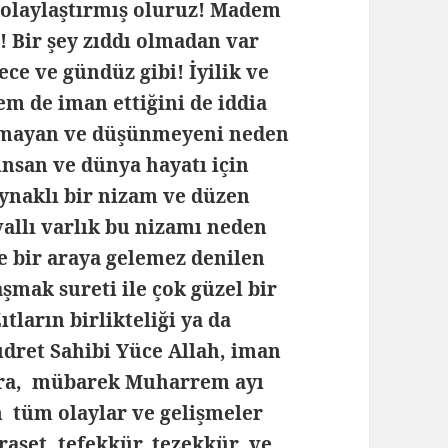
 kolaylaştırmış oluruz! Madem
r! Bir şey zıddı olmadan var
ce ve gündüz gibi! İyilik ve
em de iman ettiğini de iddia
olmayan ve düşünmeyeni neden
 insan ve dünya hayatı için
aynaklı bir nizam ve düzen
allı varlık bu nizamı neden
e bir araya gelemez denilen
aşmak sureti ile çok güzel bir
tların birlikteliği ya da
Kudret Sahibi Yüce Allah, iman
lara, mübarek Muharrem ayı
 tüm olaylar ve gelişmeler
eraset, tefekkür, tezekkür ve