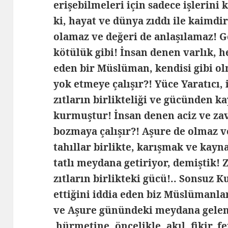
erişebilmeleri için sadece işlerini
ki, hayat ve dünya zıddı ile kaimdi
olamaz ve değeri de anlaşılamaz! Ge
kötülük gibi! İnsan denen varlık, h
eden bir Müslüman, kendisi gibi 
yok etmeye çalışır?! Yüce Yaratıcı,
zıtların birlikteliği ve gücünden k
kurmuştur! İnsan denen aciz ve zav
bozmaya çalışır?! Aşure de olmaz v
tahıllar birlikte, karışmak ve kayn
tatlı meydana getiriyor, demiştik! Zı
zıtların birlikteki gücü!.. Sonsuz 
ettiğini iddia eden biz Müslüman
ve Aşure günündeki meydana gelen
hürmetine, öncelikle, akıl, fikir, f