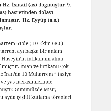
lu Hz. İsmail (as) doğmuştur. 9.
(as) hasretinden dolayı
amıştır. Hz. Eyyüp (a.s.)
ştur.
harrem 61’de ( 10 Ekim 680 )
uharrem ayı başka bir anlam
z. Hüseyin’in intikamını alma
olmuştur. İman ve intikam! Çok
kle İran’da 10 Muharrem “ taziye
i ve yas merasimlerinde
lmıştır. Günümüzde Mısır,
u ayda çeşitli kutlama törenleri