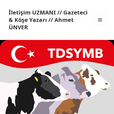
İletişim UZMANI // Gazeteci
& Köşe Yazarı // Ahmet
ÜNVER
MENÜ
VE
BILEŞENLER