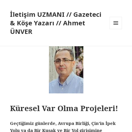
İletişim UZMANI // Gazeteci
& Köşe Yazarı // Ahmet
ÜNVER
MENÜ
VE
BILEŞENLER
Küresel Var Olma Projeleri!
Geçtiğimiz günlerde, Avrupa Birliği, Çin’in İpek
Yolu ya da Bir Kuşak ve Bir Yol girişimine