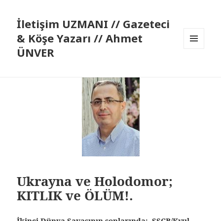
İletişim UZMANI // Gazeteci
& Köşe Yazarı // Ahmet
ÜNVER
MENÜ
VE
BILEŞENLER
Ukrayna ve Holodomor;
KITLIK ve ÖLÜM!.
İkinci Dünya Savaşının sonlarında; SSCB/Kızıl