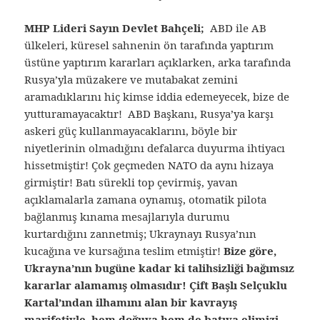
MHP Lideri Sayın Devlet Bahçeli;
ABD ile AB
ülkeleri, küresel sahnenin ön tarafında yaptırım
üstüne yaptırım kararları açıklarken, arka tarafında
Rusya’yla müzakere ve mutabakat zemini
aramadıklarını hiç kimse iddia edemeyecek, bize de
yutturamayacaktır! ABD Başkanı, Rusya’ya karşı
askeri güç kullanmayacaklarını, böyle bir
niyetlerinin olmadığını defalarca duyurma ihtiyacı
hissetmiştir! Çok geçmeden NATO da aynı hizaya
girmiştir! Batı sürekli top çevirmiş, yavan
açıklamalarla zamana oynamış, otomatik pilota
bağlanmış kınama mesajlarıyla durumu
kurtardığını zannetmiş; Ukraynayı Rusya’nın
kucağına ve kursağına teslim etmiştir!
Bize göre,
Ukrayna’nın bugüne kadar ki talihsizliği bağımsız
kararlar alamamış olmasıdır! Çift Başlı Selçuklu
Kartal’ından ilhamını alan bir kavrayış
marifetiyle, hem doğuya hem de batıya elimizi