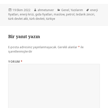
19 Ekim 2022
ahmetunver
Genel
,
Yazılarım
enerji
fiyatları
,
enerji krizi
,
gıda fiyatları
,
maslow
,
petrol
,
tedarik zinciri
,
türk devlet aklı
,
türk devleti
,
türkiye
Bir yanıt yazın
E-posta adresiniz yayınlanmayacak.
Gerekli alanlar
*
ile
işaretlenmişlerdir
YORUM
*