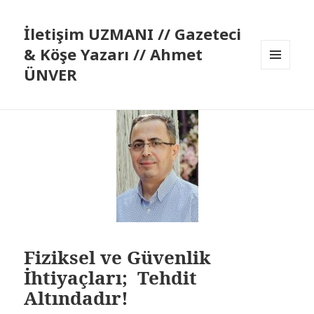
İletişim UZMANI // Gazeteci
& Köşe Yazarı // Ahmet
ÜNVER
MENÜ
VE
BILEŞENLER
Fiziksel ve Güvenlik
İhtiyaçları; Tehdit
Altındadır!