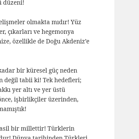
ü düzeni!
gelişmeler olmakta mıdır! Yüz
ler, çıkarları ve hegemonya
ize, özellikle de Doğu Akdeniz’e
kadar bir küresel güç neden
 değil tabii ki! Tek hedefleri;
kkı yer altı ve yer üstü
nce, işbirlikçiler üzerinden,
mamıştık!
sil bir millettir! Türklerin
udur! Dünya tarihinden Türkleri