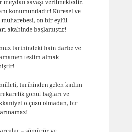
ir meydan savaşı verilmektedir.
danı konumundadır! Küresel ve
 muharebesi, on bir eylül
ları akabinde başlamıştır!
uz tarihindeki hain darbe ve
i, tamamen teslim almak
iştir!
milleti, tarihinden gelen kadim
rekarelik gönül bağları ve
akkaniyet ölçüsü olmadan, bir
 barınamaz!
parçalar – sömürür ve