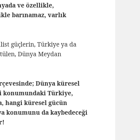
ada ve özellikle,
ikle barınamaz, varlık
ist güçlerin, Türkiye ya da
ütülen, Dünya Meydan
rçevesinde; Dünya küresel
ezi konumundaki Türkiye,
da, hangi küresel gücün
nya konumunu da kaybedeceği
r!