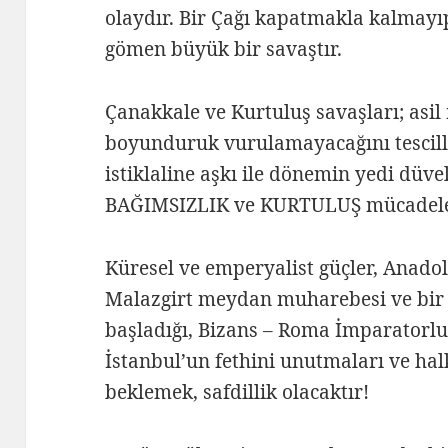
olaydır. Bir Çağı kapatmakla kalmayıp
gömen büyük bir savaştır.
Çanakkale ve Kurtuluş savaşları; asil 
boyunduruk vurulamayacağını tescillem
istiklaline aşkı ile dönemin yedi düvel
BAĞIMSIZLIK ve KURTULUŞ mücadeles
Küresel ve emperyalist güçler, Anado
Malazgirt meydan muharebesi ve bir ç
başladığı, Bizans – Roma İmparatorlu
İstanbul’un fethini unutmaları ve ha
beklemek, safdillik olacaktır!