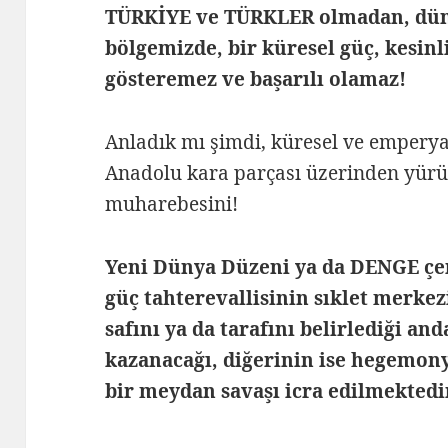
TÜRKİYE ve TÜRKLER olmadan, düny
bölgemizde, bir küresel güç, kesinl
gösteremez ve başarılı olamaz!
Anladık mı şimdi, küresel ve emperyal
Anadolu kara parçası üzerinden yür
muharebesini!
Yeni Dünya Düzeni ya da DENGE çe
güç tahterevallisinin sıklet merk
safını ya da tarafını belirlediği an
kazanacağı, diğerinin ise hegemo
bir meydan savaşı icra edilmektedi