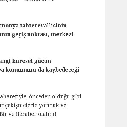
emonya tahterevallisinin
rının geçiş noktası, merkezi
hangi küresel gücün
nya konumunu da kaybedeceği
 maharetiyle, önceden olduğu gibi
sır çekişmelerle yormak ve
Bir ve Beraber olalım!