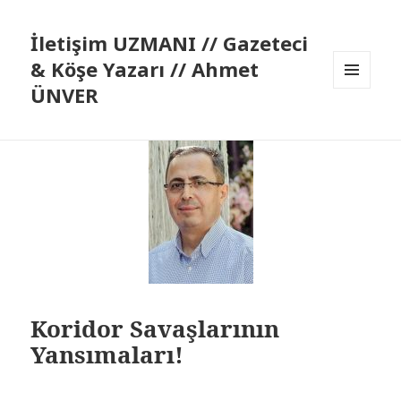
İletişim UZMANI // Gazeteci
& Köşe Yazarı // Ahmet
ÜNVER
MENÜ
VE
BILEŞENLER
Koridor Savaşlarının
Yansımaları!