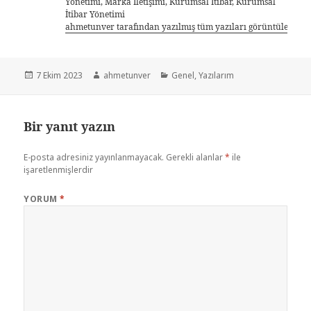
Yönetimi, Marka İletişimi, Kurumsal İtibar, Kurumsal
İtibar Yönetimi
ahmetunver tarafından yazılmış tüm yazıları görüntüle
7 Ekim 2023
ahmetunver
Genel
,
Yazılarım
Bir yanıt yazın
E-posta adresiniz yayınlanmayacak.
Gerekli alanlar
*
ile
işaretlenmişlerdir
YORUM
*