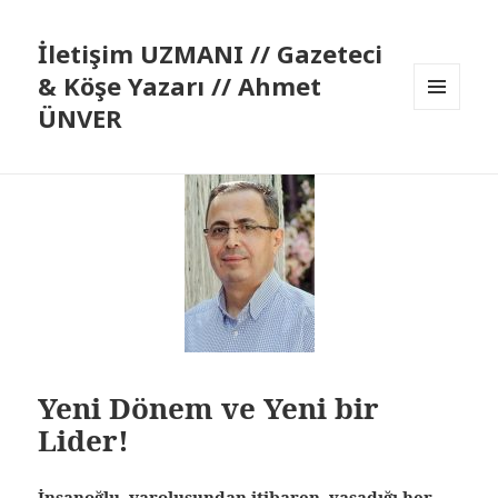
İletişim UZMANI // Gazeteci
& Köşe Yazarı // Ahmet
ÜNVER
MENÜ
VE
BILEŞENLER
Yeni Dönem ve Yeni bir
Lider!
İnsanoğlu, varoluşundan itibaren, yaşadığı her