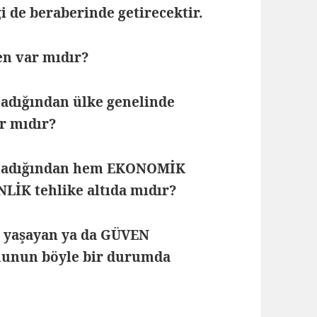
i de beraberinde getirecektir.
en var mıdır?
dığından ülke genelinde
r mıdır?
madığından hem EKONOMİK
İK tehlike altıda mıdır?
 yaşayan ya da GÜVEN
munun böyle bir durumda