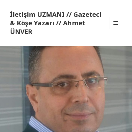
İletişim UZMANI // Gazeteci
& Köşe Yazarı // Ahmet
ÜNVER
MENÜ
VE
BILEŞENLER