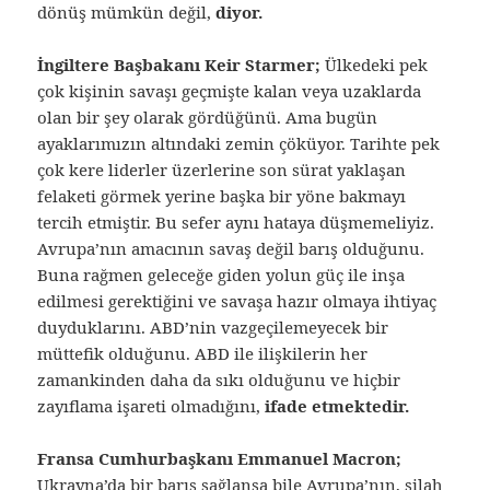
dönüş mümkün değil,
diyor.
İngiltere Başbakanı Keir Starmer;
Ülkedeki pek
çok kişinin savaşı geçmişte kalan veya uzaklarda
olan bir şey olarak gördüğünü. Ama bugün
ayaklarımızın altındaki zemin çöküyor. Tarihte pek
çok kere liderler üzerlerine son sürat yaklaşan
felaketi görmek yerine başka bir yöne bakmayı
tercih etmiştir. Bu sefer aynı hataya düşmemeliyiz.
Avrupa’nın amacının savaş değil barış olduğunu.
Buna rağmen geleceğe giden yolun güç ile inşa
edilmesi gerektiğini ve savaşa hazır olmaya ihtiyaç
duyduklarını. ABD’nin vazgeçilemeyecek bir
müttefik olduğunu. ABD ile ilişkilerin her
zamankinden daha da sıkı olduğunu ve hiçbir
zayıflama işareti olmadığını,
ifade etmektedir.
Fransa Cumhurbaşkanı Emmanuel Macron;
Ukrayna’da bir barış sağlansa bile Avrupa’nın, silah