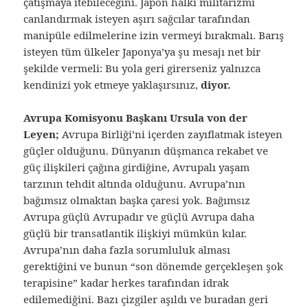
çatışmaya itebileceğini. Japon halkı militarizmi
canlandırmak isteyen aşırı sağcılar tarafından
manipüle edilmelerine izin vermeyi bırakmalı. Barış
isteyen tüm ülkeler Japonya’ya şu mesajı net bir
şekilde vermeli: Bu yola geri girerseniz yalnızca
kendinizi yok etmeye yaklaşırsınız,
diyor.
Avrupa Komisyonu Başkanı Ursula von der
Leyen;
Avrupa Birliği’ni içerden zayıflatmak isteyen
güçler olduğunu. Dünyanın düşmanca rekabet ve
güç ilişkileri çağına girdiğine, Avrupalı yaşam
tarzının tehdit altında olduğunu. Avrupa’nın
bağımsız olmaktan başka çaresi yok. Bağımsız
Avrupa güçlü Avrupadır ve güçlü Avrupa daha
güçlü bir transatlantik ilişkiyi mümkün kılar.
Avrupa’nın daha fazla sorumluluk alması
gerektiğini ve bunun “son dönemde gerçekleşen şok
terapisine” kadar herkes tarafından idrak
edilemediğini. Bazı çizgiler aşıldı ve buradan geri