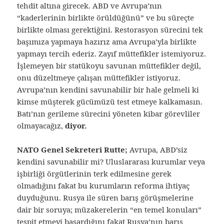
tehdit altına girecek. ABD ve Avrupa’nın
“kaderlerinin birlikte örüldüğünü” ve bu süreçte
birlikte olması gerektiğini. Restorasyon sürecini tek
başımıza yapmaya hazırız ama Avrupa’yla birlikte
yapmayı tercih ederiz. Zayıf müttefikler istemiyoruz.
İşlemeyen bir statükoyu savunan müttefikler değil,
onu düzeltmeye çalışan müttefikler istiyoruz.
Avrupa’nın kendini savunabilir bir hale gelmeli ki
kimse müşterek gücümüzü test etmeye kalkamasın.
Batı’nın gerileme sürecini yöneten kibar görevliler
olmayacağız,
diyor.
NATO Genel Sekreteri Rutte;
Avrupa, ABD’siz
kendini savunabilir mi? Uluslararası kurumlar veya
işbirliği örgütlerinin terk edilmesine gerek
olmadığını fakat bu kurumların reforma ihtiyaç
duyduğunu. Rusya ile süren barış görüşmelerine
dair bir soruya; müzakerelerin “en temel konuları”
tespit etmeyi başardığını fakat Rusya’nın barış