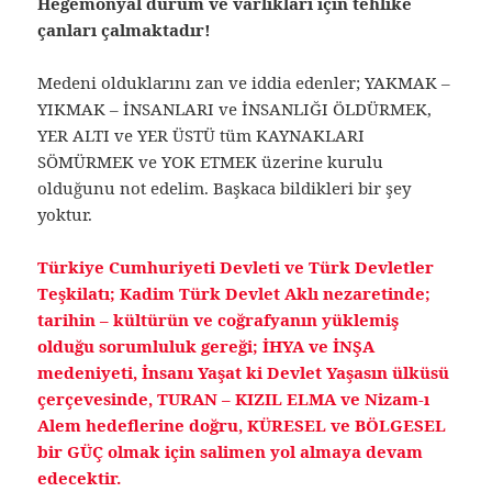
Hegemonyal durum ve varlıkları için tehlike
çanları çalmaktadır!
Medeni olduklarını zan ve iddia edenler; YAKMAK –
YIKMAK – İNSANLARI ve İNSANLIĞI ÖLDÜRMEK,
YER ALTI ve YER ÜSTÜ tüm KAYNAKLARI
SÖMÜRMEK ve YOK ETMEK üzerine kurulu
olduğunu not edelim. Başkaca bildikleri bir şey
yoktur.
Türkiye Cumhuriyeti Devleti ve Türk Devletler
Teşkilatı; Kadim Türk Devlet Aklı nezaretinde;
tarihin – kültürün ve coğrafyanın yüklemiş
olduğu sorumluluk gereği; İHYA ve İNŞA
medeniyeti, İnsanı Yaşat ki Devlet Yaşasın ülküsü
çerçevesinde, TURAN – KIZIL ELMA ve Nizam-ı
Alem hedeflerine doğru, KÜRESEL ve BÖLGESEL
bir GÜÇ olmak için salimen yol almaya devam
edecektir.