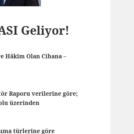
SI Geliyor!
ere Hâkim Olan Cihana –
tör Raporu verilerine göre;
yolu üzerinden
şıma türlerine göre