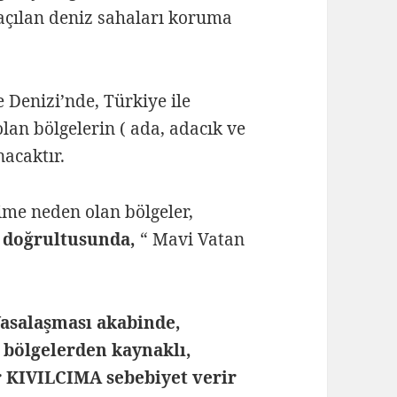
a açılan deniz sahaları koruma
 Denizi’nde, Türkiye ile
an bölgelerin ( ada, adacık ve
nacaktır.
ime neden olan bölgeler,
i doğrultusunda,
“ Mavi Vatan
Yasalaşması akabinde,
 bölgelerden kaynaklı,
r KIVILCIMA sebebiyet verir