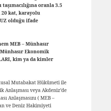
 taşımacılığına oranla 3.5
 20 kat, karayolu
CUZ olduğu ifade
e hem MEB – Münhasır
 Münhasır Ekonomik
RI, kim ya da kimler
Ulusal Mutabakat Hükûmeti ile
lik Anlaşması veya Akdeniz’de
ması Anlaşmasını ( MEB –
an ve Deniz Hakimiyeti