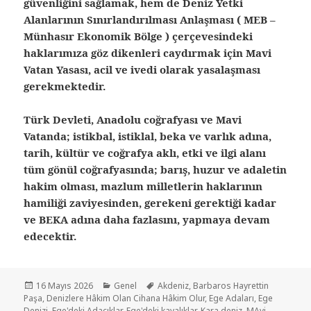
güvenliğini sağlamak, hem de Deniz Yetki
Alanlarının Sınırlandırılması Anlaşması ( MEB –
Münhasır Ekonomik Bölge ) çerçevesindeki
haklarımıza göz dikenleri caydırmak için Mavi
Vatan Yasası, acil ve ivedi olarak yasalaşması
gerekmektedir.
Türk Devleti, Anadolu coğrafyası ve Mavi
Vatanda; istikbal, istiklal, beka ve varlık adına,
tarih, kültür ve coğrafya aklı, etki ve ilgi alanı
tüm gönül coğrafyasında; barış, huzur ve adaletin
hakim olması, mazlum milletlerin haklarının
hamiliği zaviyesinden, gerekeni gerektiği kadar
ve BEKA adına daha fazlasını, yapmaya devam
edecektir.
16 Mayıs 2026
Genel
Akdeniz
,
Barbaros Hayrettin
Paşa
,
Denizlere Hâkim Olan Cihana Hâkim Olur
,
Ege Adaları
,
Ege
Denizi
,
Ege'deki Adacıklar
,
Ege'deki kayalıklar
,
Kara deniz
,
MAvi