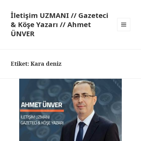
İletişim UZMANI // Gazeteci
& Köşe Yazarı // Ahmet
ÜNVER
MENÜ
VE
BILEŞENLER
Etiket:
Kara deniz