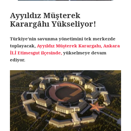
Ayyıldız Müşterek
Karargâhı Yükseliyor!
Türkiye’nin savunma yönetimini tek merkezde
toplayacak,
Ayyıldız Müşterek Karargahı, Ankara
İLİ Etimesgut ilçesinde,
yükselmeye devam
ediyor.