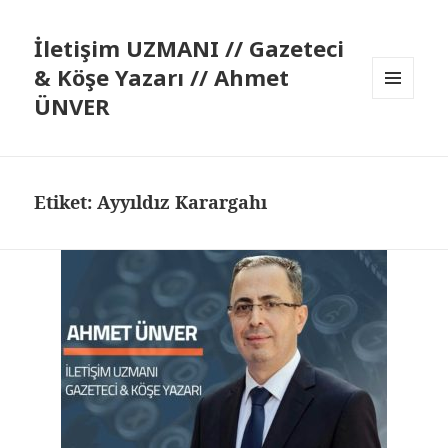
İletişim UZMANI // Gazeteci
& Köşe Yazarı // Ahmet
ÜNVER
MENÜ
VE
BILEŞENLER
Etiket:
Ayyıldız Karargahı