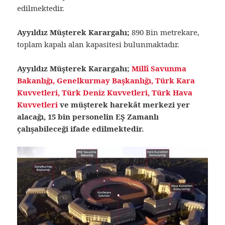
edilmektedir.
Ayyıldız Müşterek Karargahı;
890 Bin metrekare,
toplam kapalı alan kapasitesi bulunmaktadır.
Ayyıldız Müşterek Karargahı;
Millî Savunma
Bakanlığı, Genelkurmay Başkanlığı, Türk Kara
Kuvvetleri, Türk Deniz Kuvvetleri, Türk Hava
Kuvvetleri
ve müşterek harekât merkezi yer
alacağı, 15 bin personelin EŞ Zamanlı
çalışabileceği ifade edilmektedir.