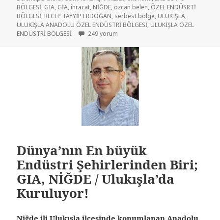
BÖLGESİ
,
GIA
,
GİA
,
ihracat
,
NİĞDE
,
özcan belen
,
ÖZEL ENDÜSRTİ
BÖLGESİ
,
RECEP TAYYİP ERDOĞAN
,
serbest bölge
,
ULUKIŞLA
,
ULUKIŞLA ANADOLU ÖZEL ENDÜSTRİ BÖLGESİ
,
ULUKIŞLA ÖZEL
ENDÜSTRİ BÖLGESİ
249 yorum
Dünya’nın En büyük
Endüstri Şehirlerinden Biri;
GIA, NİĞDE / Ulukışla’da
Kuruluyor!
Niğde ili Ulukışla ilçesinde konumlanan Anadolu