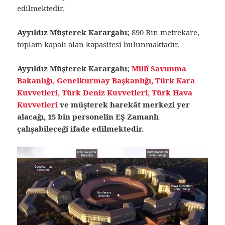
edilmektedir.
Ayyıldız Müşterek Karargahı;
890 Bin metrekare,
toplam kapalı alan kapasitesi bulunmaktadır.
Ayyıldız Müşterek Karargahı;
Millî Savunma
Bakanlığı, Genelkurmay Başkanlığı, Türk Kara
Kuvvetleri, Türk Deniz Kuvvetleri, Türk Hava
Kuvvetleri
ve müşterek harekât merkezi yer
alacağı, 15 bin personelin EŞ Zamanlı
çalışabileceği ifade edilmektedir.