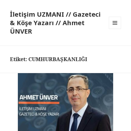
İletişim UZMANI // Gazeteci
& Köşe Yazarı // Ahmet
ÜNVER
MENÜ
VE
BILEŞENLER
Etiket:
CUMHURBAŞKANLIĞI