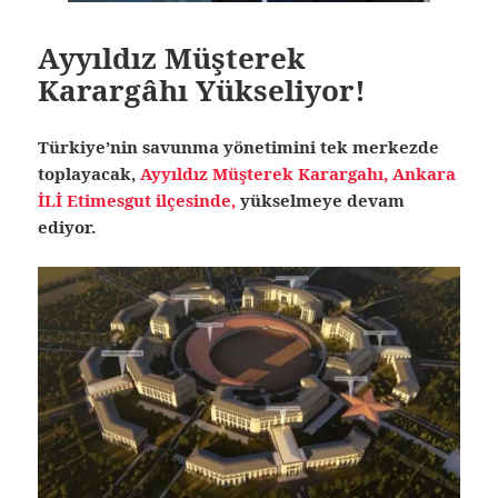
Ayyıldız Müşterek
Karargâhı Yükseliyor!
Türkiye’nin savunma yönetimini tek merkezde
toplayacak,
Ayyıldız Müşterek Karargahı, Ankara
İLİ Etimesgut ilçesinde,
yükselmeye devam
ediyor.