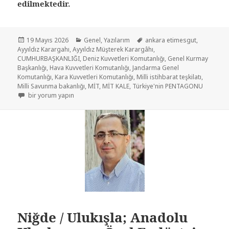
edilmektedir.
19 Mayıs 2026
Genel
,
Yazılarım
ankara etimesgut
,
Ayyıldız Karargahı
,
Ayyıldız Müşterek Karargâhı
,
CUMHURBAŞKANLIĞI
,
Deniz Kuvvetleri Komutanlığı
,
Genel Kurmay
Başkanlığı
,
Hava Kuvvetleri Komutanlığı
,
Jandarma Genel
Komutanlığı
,
Kara Kuvvetleri Komutanlığı
,
Milli istihbarat teşkilatı
,
Milli Savunma bakanlığı
,
MİT
,
MİT KALE
,
Türkiye'nin PENTAGONU
bir yorum yapın
Niğde / Ulukışla; Anadolu