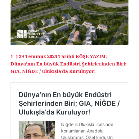
1 -) 29 Temmuz 2025 Tarihli KÖŞE YAZIM;
Dünya’nın En büyük Endüstri Şehirlerinden Biri;
GIA, NİĞDE / Ulukışla’da Kuruluyor!