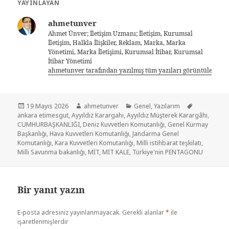
YAYINLAYAN
ahmetunver
Ahmet Ünver; İletişim Uzmanı; İletişim, Kurumsal
İletişim, Halkla İlişkiler, Reklam, Marka, Marka
Yönetimi, Marka İletişimi, Kurumsal İtibar, Kurumsal
İtibar Yönetimi
ahmetunver tarafından yazılmış tüm yazıları görüntüle
19 Mayıs 2026
ahmetunver
Genel
,
Yazılarım
ankara etimesgut
,
Ayyıldız Karargahı
,
Ayyıldız Müşterek Karargâhı
,
CUMHURBAŞKANLIĞI
,
Deniz Kuvvetleri Komutanlığı
,
Genel Kurmay
Başkanlığı
,
Hava Kuvvetleri Komutanlığı
,
Jandarma Genel
Komutanlığı
,
Kara Kuvvetleri Komutanlığı
,
Milli istihbarat teşkilatı
,
Milli Savunma bakanlığı
,
MİT
,
MİT KALE
,
Türkiye'nin PENTAGONU
Bir yanıt yazın
E-posta adresiniz yayınlanmayacak.
Gerekli alanlar
*
ile
işaretlenmişlerdir