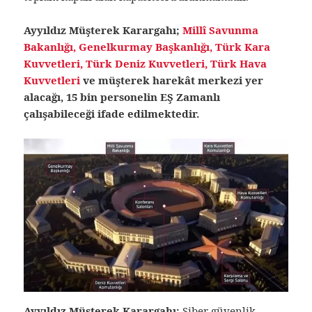
Ayyıldız Müşterek Karargahı;
Millî Savunma
Bakanlığı, Genelkurmay Başkanlığı, Türk Kara
Kuvvetleri, Türk Deniz Kuvvetleri, Türk Hava
Kuvvetleri
ve müşterek harekât merkezi yer
alacağı, 15 bin personelin EŞ Zamanlı
çalışabileceği ifade edilmektedir.
Ayyıldız Müşterek Karargahı;
Siber güvenlik