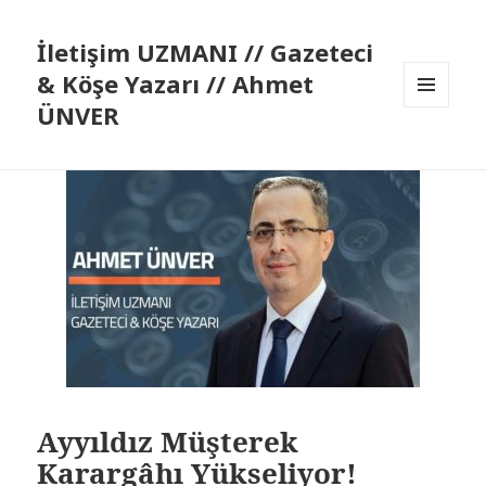
İletişim UZMANI // Gazeteci
& Köşe Yazarı // Ahmet
ÜNVER
MENÜ
VE
BILEŞENLER
Ayyıldız Müşterek
Karargâhı Yükseliyor!