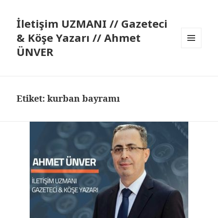
İletişim UZMANI // Gazeteci
& Köşe Yazarı // Ahmet
ÜNVER
MENÜ
VE
BILEŞENLER
Etiket:
kurban bayramı