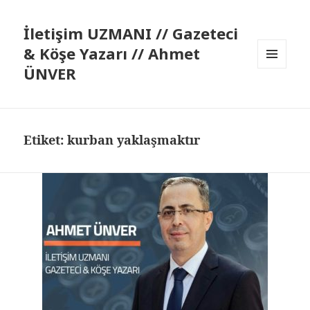
İletişim UZMANI // Gazeteci
& Köşe Yazarı // Ahmet
ÜNVER
MENÜ
VE
BILEŞENLER
Etiket:
kurban yaklaşmaktır