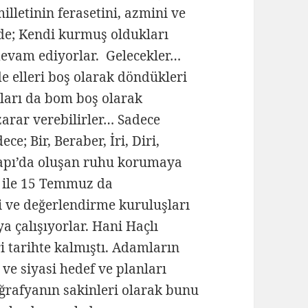
illetinin ferasetini, azmini ve
de; Kendi kurmuş oldukları
 devam ediyorlar. Gelecekler…
de elleri boş olarak döndükleri
onları da bom boş olarak
rar verebilirler… Sadece
ce; Bir, Beraber, İri, Diri,
kapı’da oluşan ruhu korumaya
 ile 15 Temmuz da
i ve değerlendirme kuruluşları
 çalışıyorlar. Hani Haçlı
ri tarihte kalmıştı. Adamların
ve siyasi hedef ve planları
oğrafyanın sakinleri olarak bunu