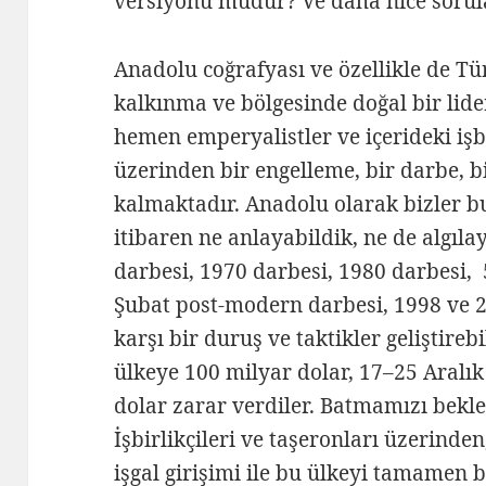
versiyonu mudur? Ve daha nice sorul
Anadolu coğrafyası ve özellikle de Tü
kalkınma ve bölgesinde doğal bir lide
hemen emperyalistler ve içerideki işbi
üzerinden bir engelleme, bir darbe, bir
kalmaktadır. Anadolu olarak bizler 
itibaren ne anlayabildik, ne de algıl
darbesi, 1970 darbesi, 1980 darbesi,
Şubat post-modern darbesi, 1998 ve 
karşı bir duruş ve taktikler geliştireb
ülkeye 100 milyar dolar, 17–25 Aralık
dolar zarar verdiler. Batmamızı bekl
İşbirlikçileri ve taşeronları üzerind
işgal girişimi ile bu ülkeyi tamamen 