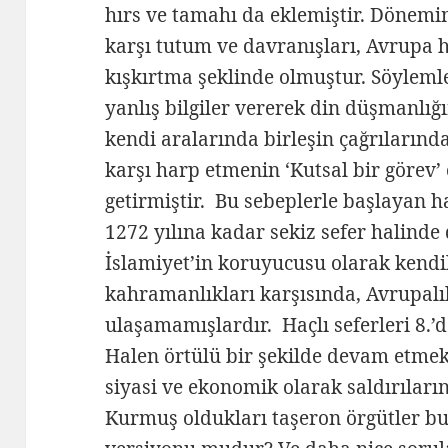
hırs ve tamahı da eklemiştir. Dönemi
karşı tutum ve davranışları, Avrupa 
kışkırtma şeklinde olmuştur. Söyleml
yanlış bilgiler vererek din düşmanlığ
kendi aralarında birleşin çağrıları
karşı harp etmenin ‘Kutsal bir görev’ 
getirmiştir. Bu sebeplerle başlayan ha
1272 yılına kadar sekiz sefer halinde
İslamiyet’in koruyucusu olarak kendi
kahramanlıkları karşısında, Avrupalıla
ulaşamamışlardır. Haçlı seferleri 8
Halen örtülü bir şekilde devam etme
siyasi ve ekonomik olarak saldırılar
Kurmuş oldukları taşeron örgütler bu 