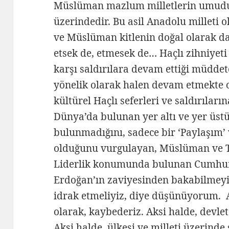
Müslüman mazlum milletlerin umudu 
üzerindedir. Bu asil Anadolu milleti o
ve Müslüman kitlenin doğal olarak da 
etsek de, etmesek de… Haçlı zihniyet
karşı saldırılara devam ettiği müdd
yönelik olarak halen devam etmekte o
kültürel Haçlı seferleri ve saldırılar
Dünya’da bulunan yer altı ve yer üstü
bulunmadığını, sadece bir ‘Paylaşım’ 
olduğunu vurgulayan, Müslüman ve Tü
Liderlik konumunda bulunan Cumhur
Erdoğan’ın zaviyesinden bakabilmeyi, 
idrak etmeliyiz, diye düşünüyorum. Ak
olarak, kaybederiz. Aksi halde, devlet
Aksi halde, ülkesi ve milleti üzerinde