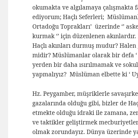
okumakta ve algılamaya çalışmakta 
ediyorum; Haçlı Seferleri; Müslümanl
Ortadoğu Toprakları’ üzerinde ‘’ aske
kurmak ‘’ için düzenlenen akınlardır.
Haçlı akınları durmuş mudur? Hale
midir? Müslümanlar olarak bir defa ‘
yerden bir daha ısırılmamak ve sok
yapmalıyız? Müslüman elbette ki ‘ 
Hz. Peygamber, müşriklerle savaşır
gazalarında olduğu gibi, bizler de Ha
etmekte olduğu idraki ile zamana, zem
ve taktikler geliştirmek mecburiyetle
olmak zorundayız. Dünya üzerinde ya