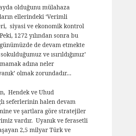
fayda olduğunu mülahaza
arın ellerindeki ‘Verimli
ri, siyasi ve ekonomik kontrol
 Peki, 1272 yılından sonra bu
n günümüzde de devam etmekte
 sokulduğumuz ve ısırıldığımız’
ulmamak adına neler
Uyanık’ olmak zorundadır…
ken, Hendek ve Uhud
çlı seferlerinin halen devam
ine ve şartlara göre stratejiler
rimiz vardır. Uyanık ve ferasetli
şayan 2,5 milyar Türk ve