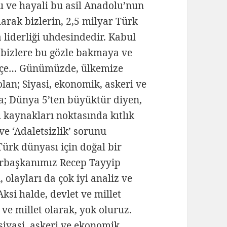
ve hayali bu asil Anadolu’nun
larak bizlerin, 2,5 milyar Türk
liderliği uhdesindedir. Kabul
i bizlere bu gözle bakmaya ve
etçe… Günümüzde, ülkemize
lan; Siyasi, ekonomik, askeri ve
ına; Dünya 5’ten büyüktür diyen,
 kaynakları noktasında kıtlık
ve ‘Adaletsizlik’ sorunu
rk dünyası için doğal bir
başkanımız Recep Tayyip
olayları da çok iyi analiz ve
si halde, devlet ve millet
 ve millet olarak, yok oluruz.
 siyasi, askeri ve ekonomik