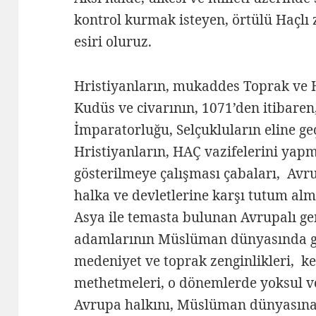
kontrol kurmak isteyen, örtülü Haçlı 
esiri oluruz.
Hristiyanların, mukaddes Toprak ve H
Kudüs ve civarının, 1071’den itibar
İmparatorluğu, Selçukluların eline geç
Hristiyanların, HAÇ vazifelerini yap
gösterilmeye çalışması çabaları, Av
halka ve devletlerine karşı tutum alm
Asya ile temasta bulunan Avrupalı gem
adamlarının Müslüman dünyasında gör
medeniyet ve toprak zenginlikleri, ke
methetmeleri, o dönemlerde yoksul ve
Avrupa halkını, Müslüman dünyasına 