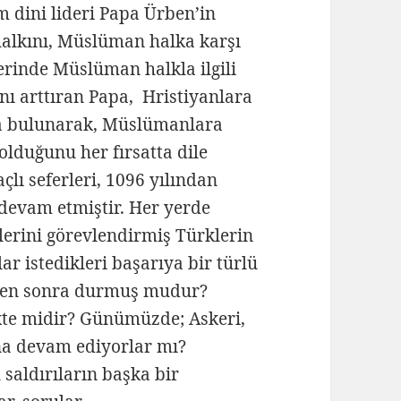
m dini lideri Papa Ürben’in
halkını, Müslüman halka karşı
erinde Müslüman halkla ilgili
ını arttıran Papa, Hristiyanlara
nda bulunarak, Müslümanlara
olduğunu her fırsatta dile
çlı seferleri, 1096 yılından
 devam etmiştir. Her yerde
lerini görevlendirmiş Türklerin
r istedikleri başarıya bir türlü
.’den sonra durmuş mudur?
kte midir? Günümüzde; Askeri,
ına devam ediyorlar mı?
saldırıların başka bir