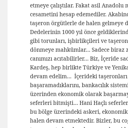
etmeye çalıştılar. Fakat asil Anadolu m
cesametini hesap edemediler. Akabin
taşeron örgütlerle de halen gelmeye
Dedelerinin 1000 yıl önce geldiklerin
gibi torunları, işbirlikçileri ve taşer
dönmeye mahkûmlar… Sadece biraz za
canımızı acıtabilirler… Biz, İçeride sade
Kardeş, hep birlikte Türkiye ve Yeni
devam edelim… İçerideki taşeronları
başaramadıklarını, bankacılık sistem
üzerinden ekonomik olarak başarmaya
seferleri bitmişti… Hani Haçlı seferle
bu bölge üzerindeki askeri, ekonomik 
halen devam etmektedir. Bizler, bu c