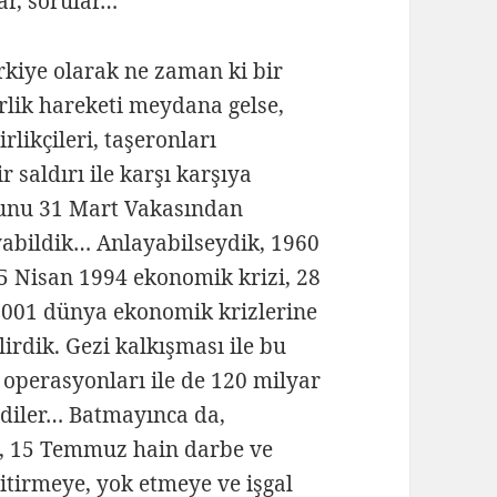
ar, sorular…
rkiye olarak ne zaman ki bir
rlik hareketi meydana gelse,
rlikçileri, taşeronları
 saldırı ile karşı karşıya
bunu 31 Mart Vakasından
ayabildik… Anlayabilseydik, 1960
 5 Nisan 1994 ekonomik krizi, 28
2001 dünya ekonomik krizlerine
ilirdik. Gezi kalkışması ile bu
 operasyonları ile de 120 milyar
ediler… Batmayınca da,
en, 15 Temmuz hain darbe ve
bitirmeye, yok etmeye ve işgal