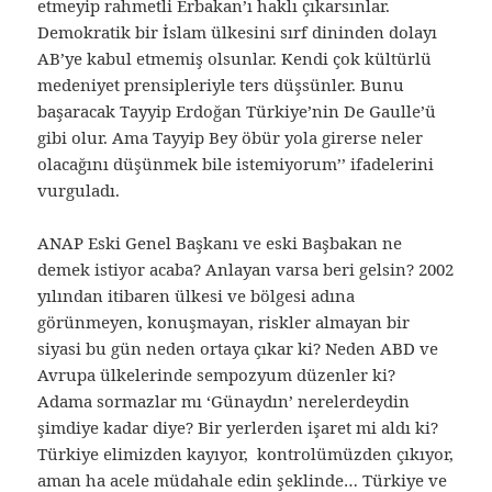
etmeyip rahmetli Erbakan’ı haklı çıkarsınlar.
Demokratik bir İslam ülkesini sırf dininden dolayı
AB’ye kabul etmemiş olsunlar. Kendi çok kültürlü
medeniyet prensipleriyle ters düşsünler. Bunu
başaracak Tayyip Erdoğan Türkiye’nin De Gaulle’ü
gibi olur. Ama Tayyip Bey öbür yola girerse neler
olacağını düşünmek bile istemiyorum’’ ifadelerini
vurguladı.
ANAP Eski Genel Başkanı ve eski Başbakan ne
demek istiyor acaba? Anlayan varsa beri gelsin? 2002
yılından itibaren ülkesi ve bölgesi adına
görünmeyen, konuşmayan, riskler almayan bir
siyasi bu gün neden ortaya çıkar ki? Neden ABD ve
Avrupa ülkelerinde sempozyum düzenler ki?
Adama sormazlar mı ‘Günaydın’ nerelerdeydin
şimdiye kadar diye? Bir yerlerden işaret mi aldı ki?
Türkiye elimizden kayıyor, kontrolümüzden çıkıyor,
aman ha acele müdahale edin şeklinde… Türkiye ve