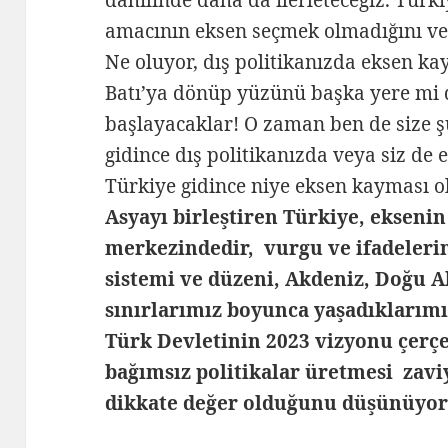
dahilinde daha da ilerleteceğiz. Türk
amacının eksen seçmek olmadığını ve ş
Ne oluyor, dış politikanızda eksen kay
Batı’ya dönüp yüzünü başka yere mi 
başlayacaklar! O zaman ben de size şu
gidince dış politikanızda veya siz d
Türkiye gidince niye eksen kayması o
Asyayı birleştiren Türkiye, eksenin
merkezindedir, vurgu ve ifadeler
sistemi ve düzeni, Akdeniz, Doğu A
sınırlarımız boyunca yaşadıklarımız
Türk Devletinin 2023 vizyonu çerçev
bağımsız politikalar üretmesi zav
dikkate değer olduğunu düşünüyo