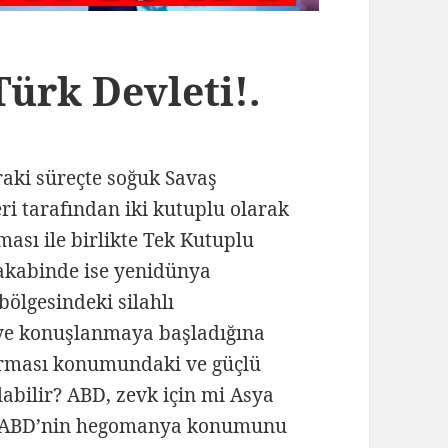
ürk Devleti!.
aki süreçte soğuk Savaş
eri tarafından iki kutuplu olarak
ması ile birlikte Tek Kutuplu
 akabinde ise yenidünya
ölgesindeki silahlı
eye konuşlanmaya başladığına
arması konumundaki ve güçlü
labilir? ABD, zevk için mi Asya
r? ABD’nin hegomanya konumunu