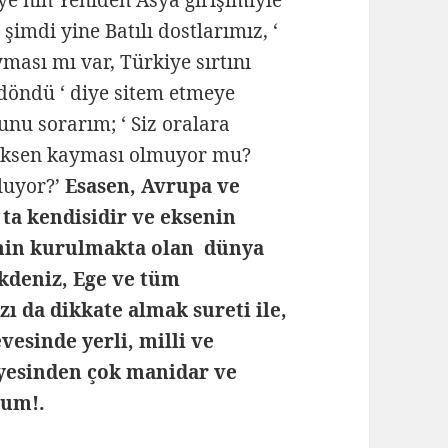
iye’nin Yeniden Asya girişimiyle
imdi yine Batılı dostlarımız, ‘
ması mı var, Türkiye sırtını
döndü ‘ diye sitem etmeye
nu sorarım; ‘ Siz oralara
e eksen kayması olmuyor mu?
luyor?’
Esasen, Avrupa ve
 ta kendisidir ve eksenin
inin kurulmakta olan dünya
kdeniz, Ege ve tüm
ı da dikkate almak sureti ile,
esinde yerli, milli ve
iyesinden çok manidar ve
rum!.