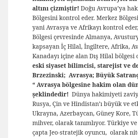
altını çizmiştir!
Doğu Avrupa’ya hak
Bölgesini kontrol eder. Merkez Bölge
yani Avrasya ve Afrikayı kontrol ede
Bölgesi çevresinde Almanya, Avusturya
kapsayan İç Hilal, İngiltere, Afrika, 
Kanadayı içine alan Dış Hilal bölgesi 
eski siyaset bilimcisi, starejist ve
Brzezinski; Avrasya; Büyük Satranç
“ Avrasya bölgesine hakim olan dü
şeklindedir!
Dünya hakimiyeti zaviy
Rusya, Çin ve Hindistan’ı büyük ve etk
Ukrayna, Azerbaycan, Güney Kore, Türk
mihver, olarak tanımlıyor. Türkiye ve
çapta Jeo-stratejik oyuncu, olarak nit