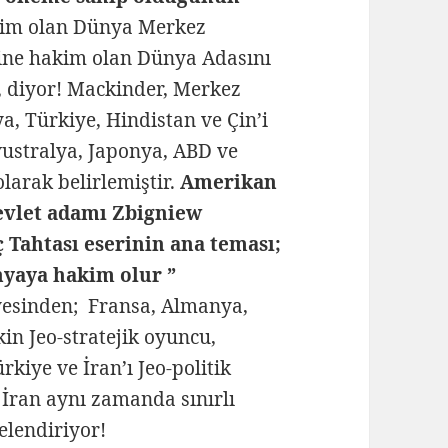
im olan Dünya Merkez
sine hakim olan Dünya Adasını
r, diyor! Mackinder, Merkez
, Türkiye, Hindistan ve Çin’i
Avustralya, Japonya, ABD ve
olarak belirlemiştir.
Amerikan
 devlet adamı Zbigniew
 Tahtası eserinin ana teması;
nyaya hakim olur ”
esinden; Fransa, Almanya,
in Jeo-stratejik oyuncu,
iye ve İran’ı Jeo-politik
 İran aynı zamanda sınırlı
elendiriyor!