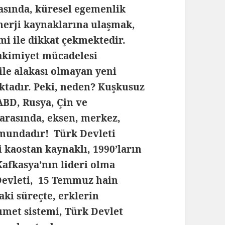
asında, küresel egemenlik
nerji kaynaklarına ulaşmak,
mi ile dikkat çekmektedir.
akimiyet mücadelesi
ile alakası olmayan yeni
ktadır. Peki, neden? Kuşkusuz
ABD, Rusya, Çin ve
 arasında, eksen, merkez,
umundadır! Türk Devleti
i kaostan kaynaklı, 1990’ların
afkasya’nın lideri olma
 Devleti, 15 Temmuz hain
aki süreçte, erklerin
umet sistemi, Türk Devlet