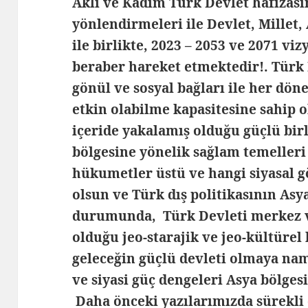
Aklı ve Kadim Türk Devlet hafızası
yönlendirmeleri ile Devlet, Millet
ile birlikte, 2023 – 2053 ve 2071 vi
beraber hareket etmektedir!. Türk D
gönül ve sosyal bağları ile her dö
etkin olabilme kapasitesine sahip o
içeride yakalamış olduğu güçlü birl
bölgesine yönelik sağlam temelleri 
hükumetler üstü ve hangi siyasal 
olsun ve Türk dış politikasının As
durumunda, Türk Devleti merkez 
olduğu jeo-starajik ve jeo-kültürel
geleceğin güçlü devleti olmaya n
ve siyasi güç dengeleri Asya bölges
Daha önceki yazılarımızda sürekli 