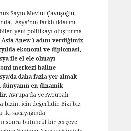
nımız Sayın Mevlüt Çavuşoğlu,
ında, Asya’nın farklılıklarını
ilen yeni politikayı oluşturma
( Asia Anew ) adını verdiğimiz
üzyılda ekonomi ve diplomasi,
ya ile el ele olmayı
nomi merkezi haline
sya’da daha fazla yer almak
ki dünyanın en dinamik
ir.
Avrupa’da ve Avrupalı
 bizim için değerlidir. Bizi biz
u iki sacayağında
an sonra bütüncül bir çerçeve