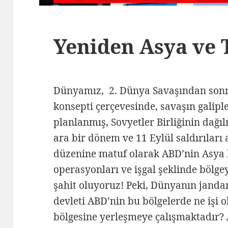
Yeniden Asya ve T
Dünyamız, 2. Dünya Savaşından sonr
konsepti çerçevesinde, savaşın galipl
planlanmış, Sovyetler Birliğinin dağıl
ara bir dönem ve 11 Eylül saldırıları
düzenine matuf olarak ABD’nin Asya b
operasyonları ve işgal şeklinde bölg
şahit oluyoruz! Peki, Dünyanın jand
devleti ABD’nin bu bölgelerde ne işi o
bölgesine yerleşmeye çalışmaktadı