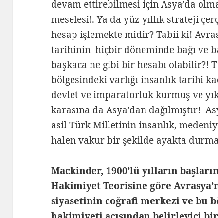
devam ettirebilmesi için Asya’da olm
meselesi!. Ya da yüz yıllık strateji ç
hesap işlemekte midir? Tabii ki! Avra
tarihinin hiçbir döneminde bağı ve b
başkaca ne gibi bir hesabı olabilir?! 
bölgesindeki varlığı insanlık tarihi k
devlet ve imparatorluk kurmuş ve yı
karasına da Asya’dan dağılmıştır! As
asil Türk Milletinin insanlık, medeniye
halen vakur bir şekilde ayakta durma
Mackinder, 1900’lü yılların başlar
Hakimiyet Teorisine göre Avrasya’n
siyasetinin coğrafi merkezi ve bu 
hakimiyeti açısından belirleyici b