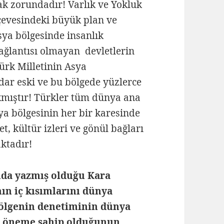
ak zorundadır! Varlık ve Yokluk
erçevesindeki büyük plan ve
sya bölgesinde insanlık
ağlantısı olmayan devletlerin
Türk Milletinin Asya
adar eski ve bu bölgede yüzlerce
kmıştır! Türkler tüm dünya ana
ya bölgesinin her bir karesinde
t, kültür izleri ve gönül bağları
ktadır!
ında yazmış olduğu Kara
ın iç kısımlarını dünya
bölgenin denetiminin dünya
ir öneme sahip olduğunun