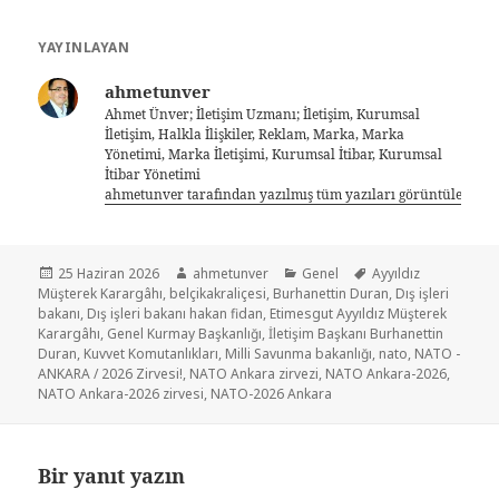
YAYINLAYAN
ahmetunver
Ahmet Ünver; İletişim Uzmanı; İletişim, Kurumsal
İletişim, Halkla İlişkiler, Reklam, Marka, Marka
Yönetimi, Marka İletişimi, Kurumsal İtibar, Kurumsal
İtibar Yönetimi
ahmetunver tarafından yazılmış tüm yazıları görüntüle
25 Haziran 2026
ahmetunver
Genel
Ayyıldız
Müşterek Karargâhı
,
belçikakraliçesi
,
Burhanettin Duran
,
Dış işleri
bakanı
,
Dış işleri bakanı hakan fidan
,
Etimesgut Ayyıldız Müşterek
Karargâhı
,
Genel Kurmay Başkanlığı
,
İletişim Başkanı Burhanettin
Duran
,
Kuvvet Komutanlıkları
,
Milli Savunma bakanlığı
,
nato
,
NATO -
ANKARA / 2026 Zirvesi!
,
NATO Ankara zirvezi
,
NATO Ankara-2026
,
NATO Ankara-2026 zirvesi
,
NATO-2026 Ankara
Bir yanıt yazın