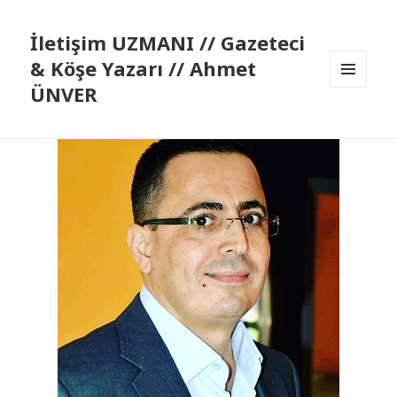
İletişim UZMANI // Gazeteci
& Köşe Yazarı // Ahmet
ÜNVER
MENÜ
VE
BILEŞENLER