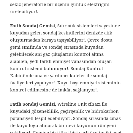
sekiz jeneratörle bir ilçenin günlük elektriğini
üretebiliyor!.
Fatih Sondaj Gemisi,
Sıfır atık sistemleri sayesinde
kuyudan gelen sondaj kesintilerini denizde atık
oluşturmadan karaya taşıyabiliyor!. Çevre dostu
gemi sınıfında ve sondaj sırasında kuyudan
gelebilecek ani gaz çıkışlarını kontrol altına
alabilen, yedi farklı emniyet vanasından oluşan
kontrol sistemi bulunuyor!. Sondaj Kontrol
Kabini’nde ana ve yardımcı kuleler ile sondaj
faaliyetleri yapılıyor!. Kuyu başı emniyet sisteminin
kontrol edilmesine de imkân sağlanıyor!.
Fatih Sondaj Gemisi,
Wireline Unit cihazı ile
kuyudaki gözeneklilik, geçirgenlik ve hidrokarbon
potansiyeli tespit edebiliyor!. Sondaj sırasında cihaz
ile kuyu logu alınarak bir nevi kuyunun röntgeni
çekiliyor!. Gemide biri ithal biri yerli üretim iki adet