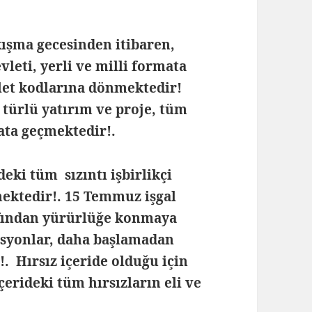
ışma gecesinden itibaren,
leti, yerli ve milli formata
vlet kodlarına dönmektedir!
 türlü yatırım ve proje, tüm
ata geçmektedir!.
eki tüm sızıntı işbirlikçi
mektedir!. 15 Temmuz işgal
afından yürürlüğe konmaya
asyonlar, daha başlamadan
 Hırsız içeride olduğu için
içerideki tüm hırsızların eli ve