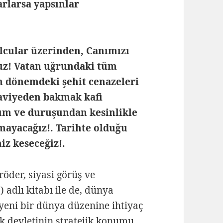
rlarsa yapsınlar
lcular üzerinden, Canımızı
uz! Vatan uğrundaki tüm
on dönemdeki şehit cenazeleri
zaviyeden bakmak kafi
num ve duruşundan kesinlikle
mayacağız!. Tarihte olduğu
iz keseceğiz!.
öder, siyasi görüş ve
 adlı kitabı ile de, dünya
, yeni bir dünya düzenine ihtiyaç
 devletinin stratejik konumu,