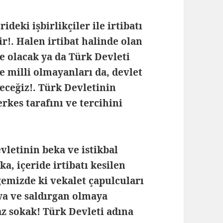
deki işbirlikçiler ile irtibatı
!. Halen irtibat halinde olan
ye olacak ya da Türk Devleti
ve milli olmayanları da, devlet
eceğiz!. Türk Devletinin
rkes tarafını ve tercihini
vletinin beka ve istikbal
a, içeride irtibatı kesilen
gemizde ki vekalet çapulcuları
ya ve saldırgan olmaya
az sokak! Türk Devleti adına