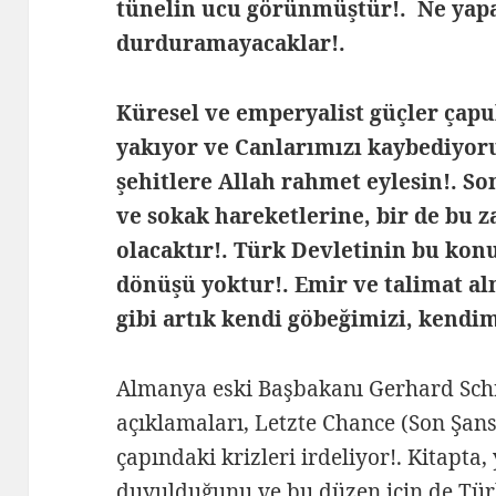
tünelin ucu görünmüştür!. Ne yapa
durduramayacaklar!.
Küresel ve emperyalist güçler çapu
yakıyor ve Canlarımızı kaybediyor
şehitlere Allah rahmet eylesin!. S
ve sokak hareketlerine, bir de bu 
olacaktır!. Türk Devletinin bu ko
dönüşü yoktur!. Emir ve talimat al
gibi artık kendi göbeğimizi, kendim
Almanya eski Başbakanı Gerhard Schr
açıklamaları, Letzte Chance (Son Şans)
çapındaki krizleri irdeliyor!. Kitapta
duyulduğunu ve bu düzen için de Türk