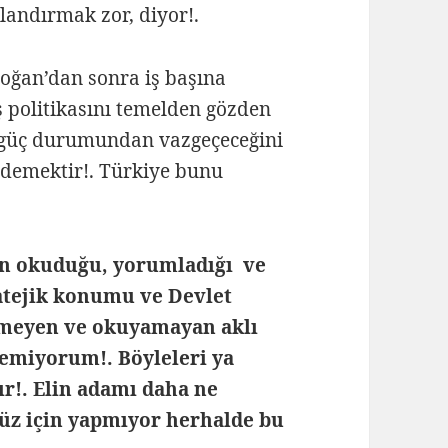
landırmak zor, diyor!.
oğan’dan sonra iş başına
ş politikasını temelden gözden
i güç durumundan vazgeçeceğini
demektir!. Türkiye bunu
in okuduğu, yorumladığı ve
ratejik konumu ve Devlet
remeyen ve okuyamayan aklı
lemiyorum!. Böyleleri ya
tır!. Elin adamı daha ne
müz için yapmıyor herhalde bu