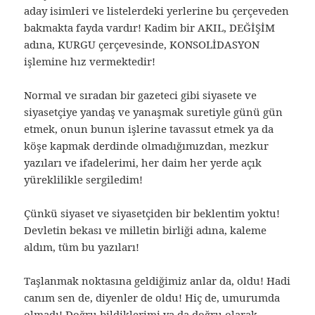
aday isimleri ve listelerdeki yerlerine bu çerçeveden
bakmakta fayda vardır! Kadim bir AKIL, DEĞİŞİM
adına, KURGU çerçevesinde, KONSOLİDASYON
işlemine hız vermektedir!
Normal ve sıradan bir gazeteci gibi siyasete ve
siyasetçiye yandaş ve yanaşmak suretiyle günü gün
etmek, onun bunun işlerine tavassut etmek ya da
köşe kapmak derdinde olmadığımızdan, mezkur
yazıları ve ifadelerimi, her daim her yerde açık
yüreklilikle sergiledim!
Çünkü siyaset ve siyasetçiden bir beklentim yoktu!
Devletin bekası ve milletin birliği adına, kaleme
aldım, tüm bu yazıları!
Taşlanmak noktasına geldiğimiz anlar da, oldu! Hadi
canım sen de, diyenler de oldu! Hiç de, umurumda
olmadı! Doğru bildiklerimi ya da doğru olarak