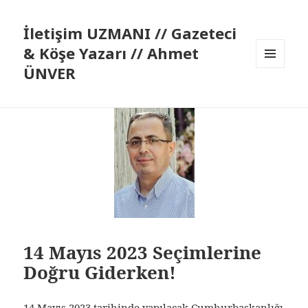
İletişim UZMANI // Gazeteci
& Köşe Yazarı // Ahmet
ÜNVER
MENÜ
VE
BILEŞENLER
14 Mayıs 2023 Seçimlerine
Doğru Giderken!
14 Mayıs 2023 tarihinde yapılacak Cumhurbaşkanlığı