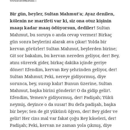
Bir gün, beyler, Sultan Mahmut’a; Ayaz denilen,
kölenin ne marifeti var ki, siz ona otuz kişinin
maaşı kadar maaş ödüyorsun, dediler!
Sultan
Mahmut, bu soruya o anda cevap vermez! Birkaç
gün sonra beylerini alarak ava çıkar! Yolda bir
kervan görürler! Sultan Mahmut, beylerden birine;
Git sor bakalım, bu kervan nereden geliyor, der! Bey,
atını sürerek gider, birkaç dakika içinde geriye
döner! Efendim, kervan Rey şehrinden geliyor, der!
Sultan Mahmut; Peki, nereye gidiyormuş, diye
sorunca, bey, susup kalır! Bunun üzerine, Sultan
Mahmut, başka birini gönderir! O da gidip gelir!.
Efendim, Yemen’e gidiyormuş, der! Padişah; Yükü
neymiş, deyince o da susar! Bu defa padişah, başka
bir beye; Sen de git yükünü öğren, der! Bey gider ve
gelir! Her cins mal var fakat çoğu Rey kâseleri, der!
Padişah; Peki, kervan ne zaman yola çıkmış, diye