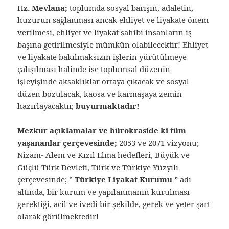
H
z. Mevlana;
toplumda sosyal barışın, adaletin,
huzurun sağlanması ancak ehliyet ve liyakate önem
verilmesi, ehliyet ve liyakat sahibi insanların iş
başına getirilmesiyle mümkün olabilecektir! Ehliyet
ve liyakate bakılmaksızın işlerin yürütülmeye
çalışılması halinde ise toplumsal düzenin
işleyişinde aksaklıklar ortaya çıkacak ve sosyal
düzen bozulacak, kaosa ve karmaşaya zemin
hazırlayacaktır,
buyurmaktadır!
Mezkur açıklamalar ve bürokraside ki tüm
yaşananlar çerçevesinde;
2053 ve 2071 vizyonu;
Nizam- Alem ve Kızıl Elma hedefleri, Büyük ve
Güçlü Türk Devleti, Türk ve Türkiye Yüzyılı
çerçevesinde; ”
Türkiye Liyakat Kurumu ”
adı
altında, bir kurum ve yapılanmanın kurulması
gerektiği, acil ve ivedi bir şekilde, gerek ve yeter şart
olarak görülmektedir!