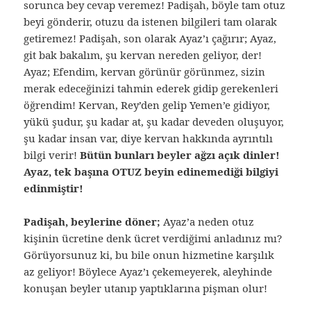
sorunca bey cevap veremez! Padişah, böyle tam otuz
beyi gönderir, otuzu da istenen bilgileri tam olarak
getiremez! Padişah, son olarak Ayaz’ı çağırır; Ayaz,
git bak bakalım, şu kervan nereden geliyor, der!
Ayaz; Efendim, kervan görünür görünmez, sizin
merak edeceğinizi tahmin ederek gidip gerekenleri
öğrendim! Kervan, Rey’den gelip Yemen’e gidiyor,
yükü şudur, şu kadar at, şu kadar deveden oluşuyor,
şu kadar insan var, diye kervan hakkında ayrıntılı
bilgi verir!
Bütün bunları beyler ağzı açık dinler!
Ayaz, tek başına OTUZ beyin edinemediği bilgiyi
edinmiştir!
Padişah, beylerine döner;
Ayaz’a neden otuz
kişinin ücretine denk ücret verdiğimi anladınız mı?
Görüyorsunuz ki, bu bile onun hizmetine karşılık
az geliyor! Böylece Ayaz’ı çekemeyerek, aleyhinde
konuşan beyler utanıp yaptıklarına pişman olur!