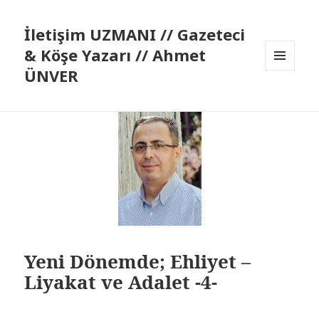
İletişim UZMANI // Gazeteci
& Köşe Yazarı // Ahmet
ÜNVER
MENÜ
VE
BILEŞENLER
Yeni Dönemde; Ehliyet –
Liyakat ve Adalet -4-